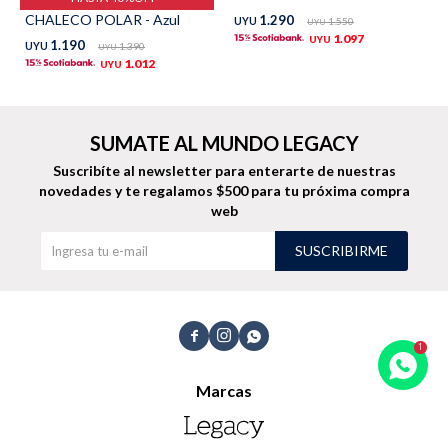
CHALECO POLAR - Azul
1.290
UYU
1.550
UYU
TALLES GRANDES
Uniformes empresariales
1.097
UYU
1.190
UYU
1.390
UYU
1.012
UYU
SUMATE AL MUNDO LEGACY
Quiero ser parte
Canjear mis puntos
Suscribíte al newsletter para enterarte de nuestras
novedades
y te regalamos $500 para tu próxima compra
web
Uniformes empresariales
SUSCRIBIRME
Juntá puntos Friends
Locales



Cómo comprar
Marcas
Envíos, cambios y devoluciones