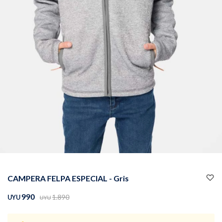
Buzos
Pantalones
Camperas
Chalecos
CAMPERA FELPA ESPECIAL - Gris
Canguros
Jeans
990
1.890
UYU
UYU