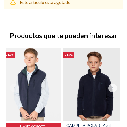
Este artículo está agotado.
Shorts
Trajes
Productos que te pueden interesar
14
16
Sacos
Calzado
Bolsos y valijas
Accesorios
CAMPERA POLAR - Azul
HASTA 40%OFF