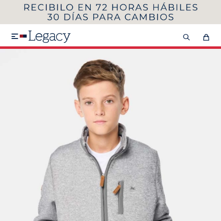
MI CUENTA
HOMBRE
MUJER
NIÑOS

HASTA 40%OFF
SEGUNDA 50%
VER COLECCIÓN DE HOMBRE
Remeras
Camisas