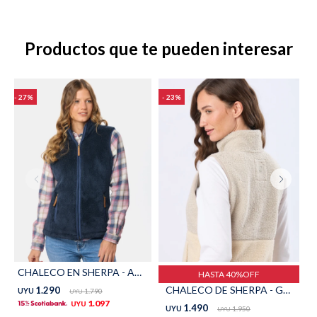
TALLES GRANDES
Uniformes empresariales
Productos que te pueden interesar
27
23
Quiero ser parte
Canjear mis puntos
Uniformes empresariales
Juntá puntos Friends
Locales
Cómo comprar
CHALECO EN SHERPA - Azul
HASTA 40%OFF
CHALECO DE SHERPA - Gris
1.290
UYU
1.790
UYU
Envíos, cambios y devoluciones
1.097
UYU
1.490
UYU
1.950
UYU