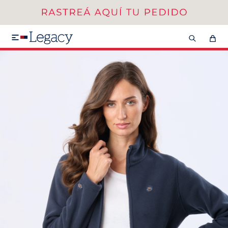
MI CUENTA
HOMBRE
MUJER
NIÑOS

HASTA 40%OFF
SEGUNDA 50%
VER COLECCIÓN DE HOMBRE
Remeras
Camisas