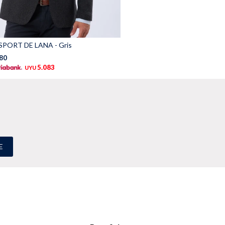
PORT DE LANA - Gris
80
5.083
UYU
E