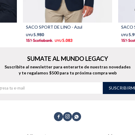
SACO SPORT DE LINO - Azul
SACO S
5.980
5.9
UYU
UYU
5.083
UYU
SUMATE AL MUNDO LEGACY
Suscribíte al newsletter para enterarte de nuestras novedades
y te regalamos $500 para tu próxima compra web
SUSCRIBIRM


