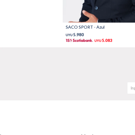
SACO SPORT - Azul
5.980
UYU
5.083
UYU