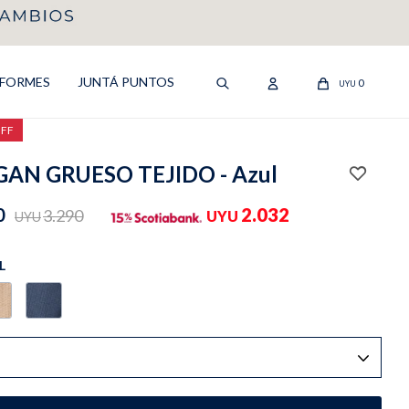
IFORMES
JUNTÁ PUNTOS
0
UYU
OFF
AN GRUESO TEJIDO - Azul
0
2.032
3.290
UYU
UYU
L