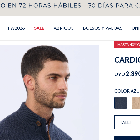
FW2026
SALE
ABRIGOS
BOLSOS Y VALIJAS
UN
HASTA 40%
CARDIG
2.39
UYU
COLOR
AZU
TALLE