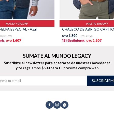
HASTA 40%OFF
HASTA 40%OFF
ELPA ESPECIAL - Azul
1.890
2.490
UYU
2.490
UYU
UYU
1.607
1.607
UYU
UYU
SUMATE AL MUNDO LEGACY
Suscribíte al newsletter para enterarte de nuestras novedades
y te regalamos $500 para tu próxima compra web
SUSCRIBIRM


