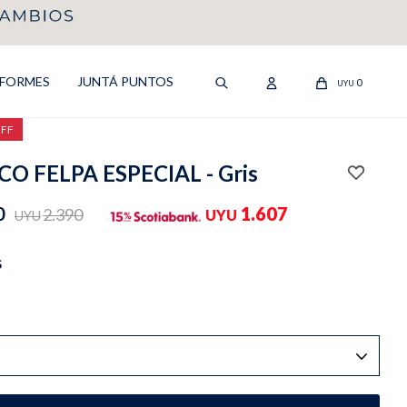
IFORMES
JUNTÁ PUNTOS
0
UYU
OFF
O FELPA ESPECIAL - Gris
0
1.607
2.390
UYU
UYU
S