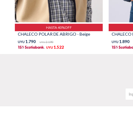
HASTA 40%OFF
CHALECO POLAR DE ABRIGO - Beige
CHALECO F
1.790
1.890
UYU
2.190
UYU
UYU
1.522
UYU