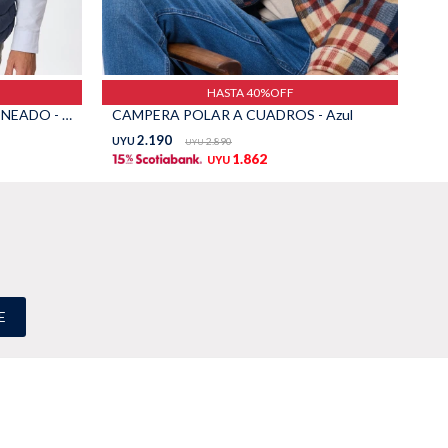
HASTA 40%OFF
CHALECO DE ABRIGO CAPITONEADO - Azul
CAMPERA POLAR A CUADROS - Azul
CA
2.190
UYU
2.890
UY
UYU
1.862
UYU
E