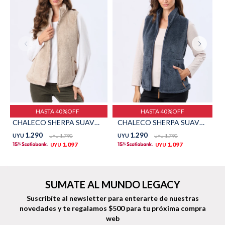
Shorts
Trajes
Sacos
Calzado
HASTA 40%OFF
HASTA 40%OFF
CHALECO SHERPA SUAVE - Beige
CHALECO SHERPA SUAVE - Azul
1.290
1.290
UYU
1.790
UYU
1.790
UYU
UYU
1.097
1.097
UYU
UYU
Bolsos y valijas
Accesorios
SUMATE AL MUNDO LEGACY
Suscribíte al newsletter para enterarte de nuestras
novedades
y te regalamos $500 para tu próxima compra
web