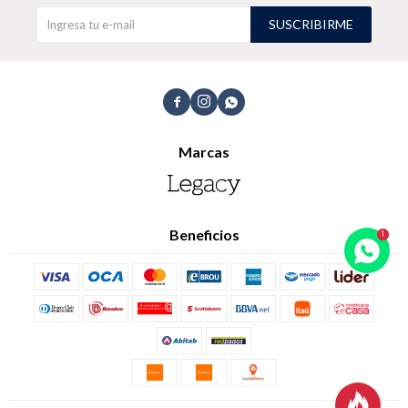
SUSCRIBIRME
TALLES GRANDES
Uniformes empresariales



Marcas
Quiero ser parte
Canjear mis puntos
Uniformes empresariales
Beneficios
Juntá puntos Friends
Locales
Cómo comprar
Envíos, cambios y devoluciones
