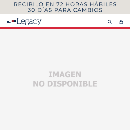
MI CUENTA
HOMBRE
MUJER
NIÑOS

HASTA 40%OFF
SEGUNDA 50%
VER COLECCIÓN DE HOMBRE
Remeras
Camisas