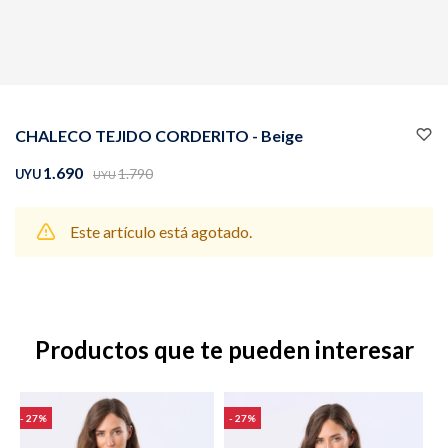
Buzos
Pantalones
CHALECO TEJIDO CORDERITO - Beige
1.690
1.790
UYU
UYU
Este artículo está agotado.
Camperas
Chalecos
Productos que te pueden interesar
Canguros
Jeans
27
27