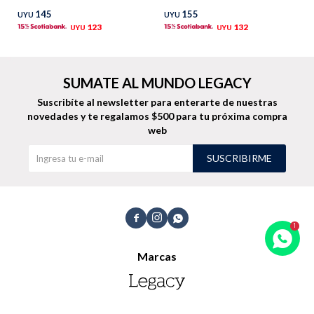
145
155
UYU
UYU
TALLES GRANDES
Uniformes empresariales
123
132
UYU
UYU
SUMATE AL MUNDO LEGACY
Suscribíte al newsletter para enterarte de nuestras
novedades
y te regalamos $500 para tu próxima compra
Quiero ser parte
Canjear mis puntos
web
SUSCRIBIRME
Uniformes empresariales
Juntá puntos Friends



Locales
Marcas
Cómo comprar
Envíos, cambios y devoluciones