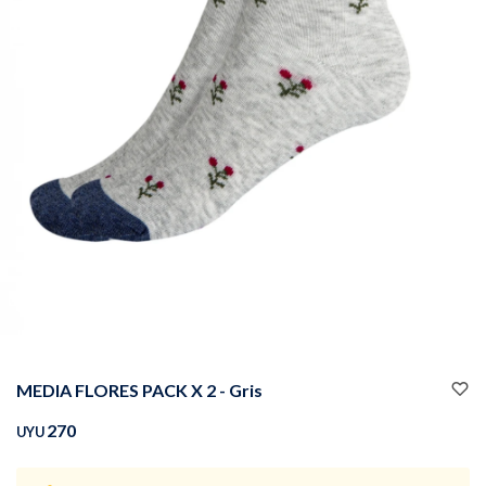
Buzos
Pantalones
Camperas
Chalecos
MEDIA FLORES PACK X 2 - Gris
Canguros
Jeans
270
UYU