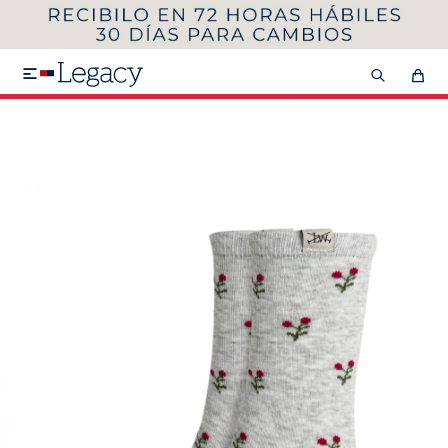
MI CUENTA
HOMBRE
MUJER
NIÑOS

HASTA 40%OFF
SEGUNDA 50%
VER COLECCIÓN DE HOMBRE
Remeras
Camisas