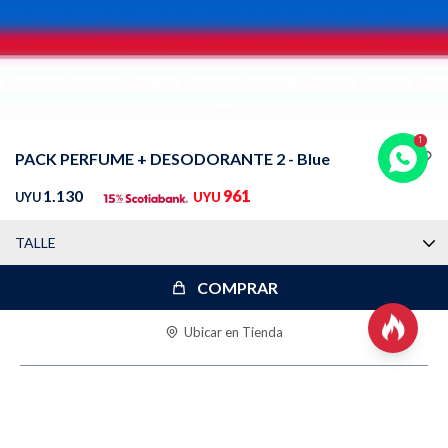
Trabaja con nosotros
Contacto
PACK PERFUME + DESODORANTE 2 - Blue
1.130
961
UYU
UYU
TALLE
COMPRAR

Ubicar en Tienda
DESCRIPCIÓN
CARACTERÍSTICAS