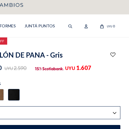
IFORMES
JUNTÁ PUNTOS
0
UYU
OFF
ÓN DE PANA - Gris
0
1.607
2.590
UYU
UYU
S