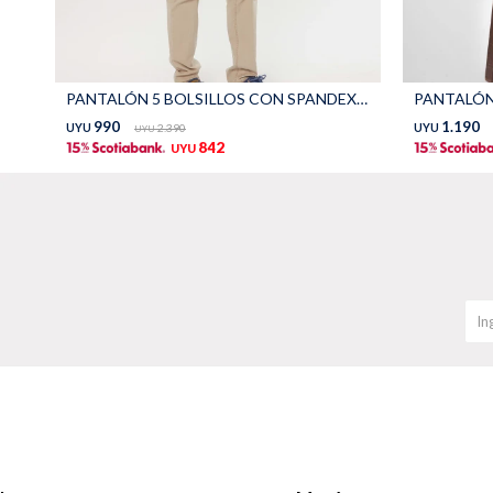
PANTALÓN 5 BOLSILLOS CON SPANDEX - Beige
PANTALÓN 
990
1.190
UYU
2.390
UYU
UYU
842
UYU