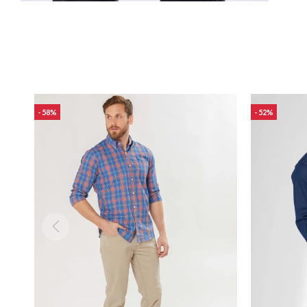
58
52