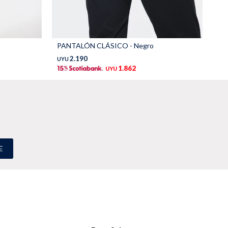
PANTALÓN CLÁSICO - Negro
BO
2.190
UYU
UY
1.862
UYU
E