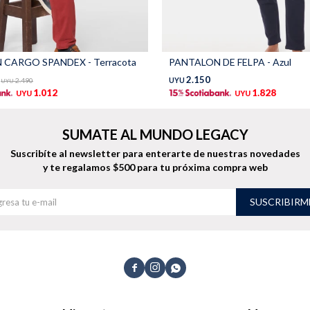
CARGO SPANDEX - Terracota
PANTALON DE FELPA - Azul
2.150
2.490
UYU
UYU
1.012
1.828
UYU
UYU
SUMATE AL MUNDO LEGACY
Suscribíte al newsletter para enterarte de nuestras novedades
y te regalamos $500 para tu próxima compra web
SUSCRIBIRM


