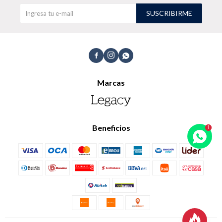
SUSCRIBIRME
TALLES GRANDES
Uniformes empresariales



Marcas
Quiero ser parte
Canjear mis puntos
Uniformes empresariales
Beneficios
Juntá puntos Friends
Locales
Cómo comprar
Envíos, cambios y devoluciones
