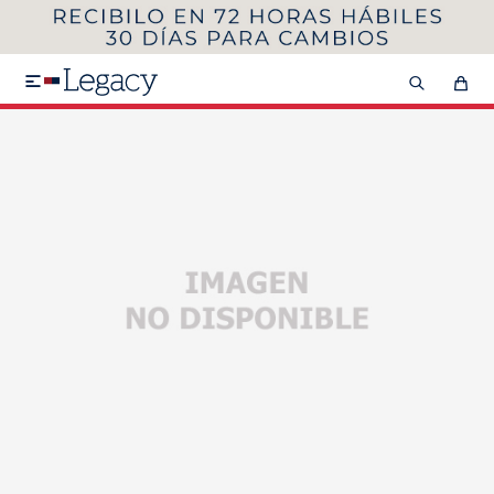
MI CUENTA
HOMBRE
MUJER
NIÑOS

HASTA 40%OFF
SEGUNDA 50%
VER COLECCIÓN DE HOMBRE
Remeras
Camisas