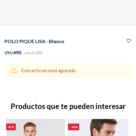
Buzos
Pantalones
POLO PIQUE LISA - Blanco
490
1.290
UYU
UYU
Este artículo está agotado.
Camperas
Chalecos
Productos que te pueden interesar
Canguros
Jeans
42
46