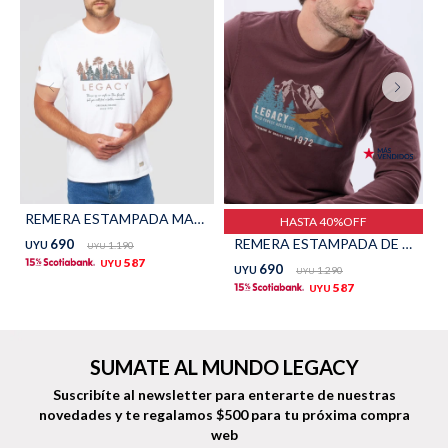
Shorts
Trajes
Sacos
Calzado
REMERA ESTAMPADA MANGA CORTA - Blanco
HASTA 40%OFF
REMERA ESTAMPADA DE ALGODÓN - BORDO
690
UYU
1.190
UYU
587
UYU
690
UYU
1.290
UYU
587
UYU
Bolsos y valijas
Accesorios
SUMATE AL MUNDO LEGACY
Suscribíte al newsletter para enterarte de nuestras
novedades
y te regalamos $500 para tu próxima compra
web