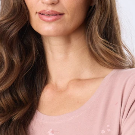
Buzos
Pantalones
Camperas
Chalecos
Canguros
Jeans