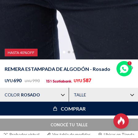
Trabaja con nosotros
Contacto
HASTA 40%OFF
REMERA ESTAMPADA DE ALGODÓN - Rosado
690
587
990
UYU
UYU
UYU
COLOR
ROSADO
TALLE
COMPRAR

CONOCÉ TU TALLE
Probador virtual
Ver tabla de medidas
Ubicar en Tienda