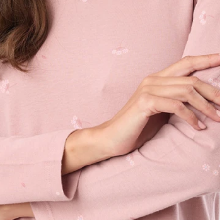
Shorts
Trajes
Sacos
Calzado
Bolsos y valijas
Accesorios