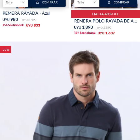
Talle
COMPRAR
Talle
COMPRAR
TALLES GRANDES
Uniformes empresariales
REMERA RAYADA - Azul
HASTA 40%OFF
980
UYU
2.490
REMERA POLO RAYADA DE ALGODÓN - Beige
UYU
833
UYU
1.890
UYU
2.590
UYU
1.607
UYU
27
Quiero ser parte
Canjear mis puntos
Uniformes empresariales
Juntá puntos Friends
Locales
Cómo comprar
Envíos, cambios y devoluciones