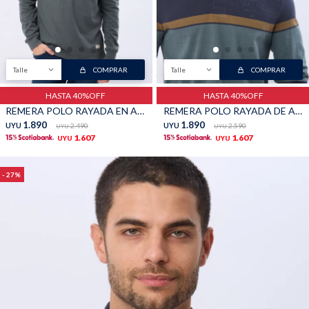
Talle
COMPRAR
Talle
COMPRAR
HASTA 40%OFF
HASTA 40%OFF
REMERA POLO RAYADA EN ALGODÓN - Verde
REMERA POLO RAYADA DE ALGODON - Azul
1.890
1.890
UYU
2.490
UYU
2.590
UYU
UYU
1.607
1.607
UYU
UYU
27