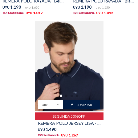
REMERA POLO RAYADA - Beige
REMERA POLO RAYADA - Blanco
1.190
1.190
UYU
1.650
UYU
1.650
UYU
UYU
1.012
1.012
UYU
UYU
Talle
COMPRAR
SEGUNDA 50%OFF
REMERA POLO JERSEY LISA - Azul
1.490
UYU
1.267
UYU