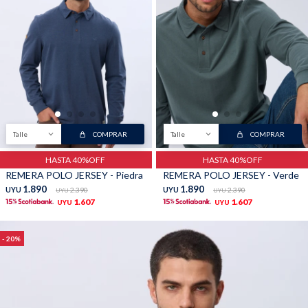
Talle
COMPRAR
Talle
COMPRAR
HASTA 40%OFF
HASTA 40%OFF
REMERA POLO JERSEY - Piedra
REMERA POLO JERSEY - Verde
1.890
1.890
UYU
2.390
UYU
2.390
UYU
UYU
1.607
1.607
UYU
UYU
20