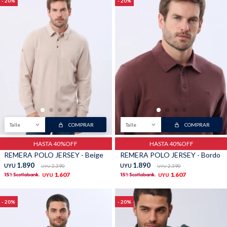
20
20
Talle
COMPRAR
Talle
COMPRAR
HASTA 40%OFF
HASTA 40%OFF
REMERA POLO JERSEY - Beige
REMERA POLO JERSEY - Bordo
1.890
1.890
UYU
2.390
UYU
2.390
UYU
UYU
1.607
1.607
UYU
UYU
20
20