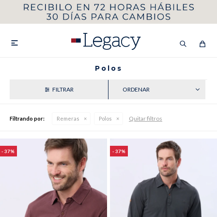
MI CUENTA
HOMBRE
MUJER
NIÑOS

Polos
RECIENTES
HASTA 40%OFF
SEGUNDA 50%
Quitar filtros
Filtrando por:
Remeras
Polos
VER COLECCIÓN DE HOMBRE
37
37
Remeras
Camisas