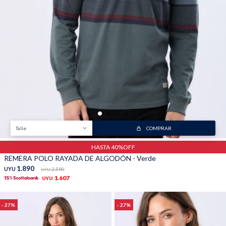
Trabaja con nosotros
Contacto
Talle
COMPRAR
HASTA 40%OFF
REMERA POLO RAYADA DE ALGODÓN - Verde
1.890
UYU
2.590
UYU
1.607
UYU
27
27