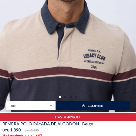
Talle
COMPRAR
HASTA 40%OFF
REMERA POLO RAYADA DE ALGODON - Beige
1.890
UYU
2.590
UYU
1.607
UYU