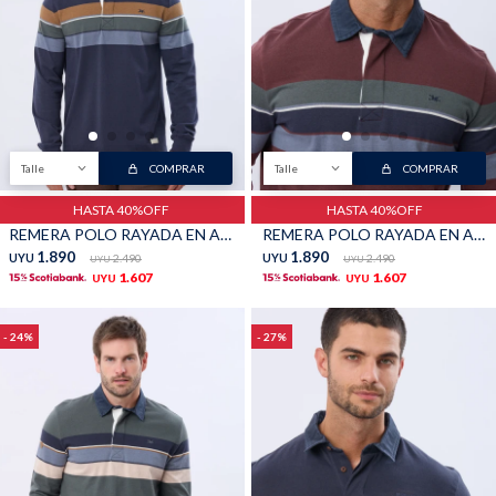
Talle
COMPRAR
Talle
COMPRAR
HASTA 40%OFF
HASTA 40%OFF
REMERA POLO RAYADA EN ALGODÓN - Azul
REMERA POLO RAYADA EN ALGODÓN - Bordo
1.890
1.890
UYU
2.490
UYU
2.490
UYU
UYU
1.607
1.607
UYU
UYU
24
27