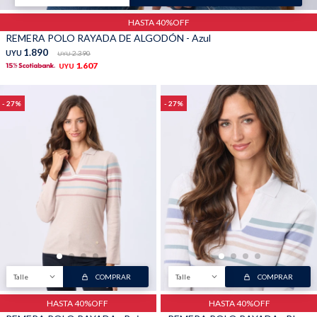
HASTA 40%OFF
REMERA POLO RAYADA DE ALGODÓN - Azul
1.890
UYU
2.390
UYU
1.607
UYU
27
27
Talle
COMPRAR
Talle
COMPRAR
HASTA 40%OFF
HASTA 40%OFF