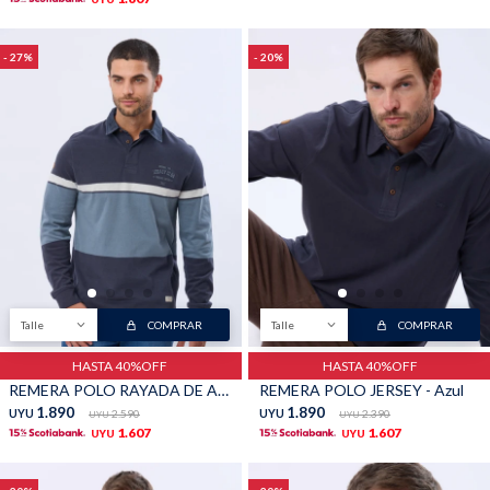
27
20
Talle
COMPRAR
Talle
COMPRAR
HASTA 40%OFF
HASTA 40%OFF
REMERA POLO RAYADA DE ALGODON - Piedra
REMERA POLO JERSEY - Azul
1.890
1.890
UYU
2.590
UYU
2.390
UYU
UYU
1.607
1.607
UYU
UYU