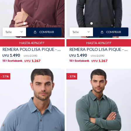
Buzos
Pantalones
Talle
COMPRAR
Talle
COMPRAR
HASTA 40%OFF
HASTA 40%OFF
REMERA POLO LISA PIQUE - Bordo
REMERA POLO LISA PIQUE - Gris
1.490
1.490
UYU
2.390
UYU
2.390
UYU
UYU
1.267
1.267
UYU
UYU
Camperas
Chalecos
37
37
Canguros
Jeans