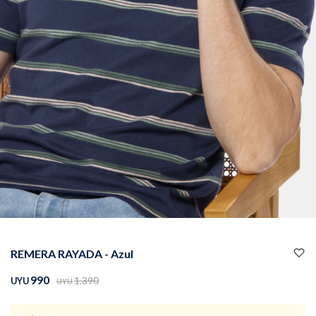
Buzos
Pantalones
Camperas
Chalecos
REMERA RAYADA - Azul
Canguros
Jeans
990
1.390
UYU
UYU