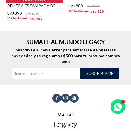
REMERA ESTAMPADA DE ALGODÓN - PETROLEO
980
UYU
2.490
UYU
TALLES GRANDES
Uniformes empresariales
833
UYU
890
UYU
1.290
UYU
757
UYU
SUMATE AL MUNDO LEGACY
Quiero ser parte
Canjear mis puntos
Suscribíte al newsletter para enterarte de nuestras
novedades
y te regalamos $500 para tu próxima compra
web
Uniformes empresariales
SUSCRIBIRME
Juntá puntos Friends
Locales



Cómo comprar
Marcas
Envíos, cambios y devoluciones