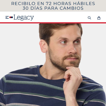
MI CUENTA
HOMBRE
MUJER
NIÑOS

HASTA 40%OFF
SEGUNDA 50%
VER COLECCIÓN DE HOMBRE
Remeras
Camisas