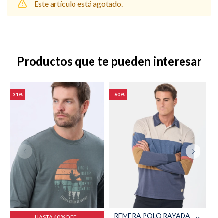
Este artículo está agotado.
Shorts
Trajes
Productos que te pueden interesar
31
60
Sacos
Calzado
Bolsos y valijas
Accesorios
REMERA POLO RAYADA - Beige
HASTA 40%OFF