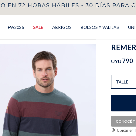
FW2026
SALE
ABRIGOS
BOLSOS Y VALIJAS
UN
REMERA
790
UYU
TALLE
CONOCÉ T
Ubicar en 