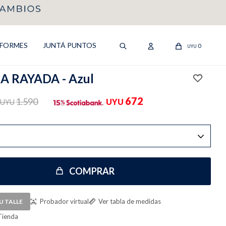
IFORMES
JUNTÁ PUNTOS
0
UYU
 RAYADA - Azul
672
1.590
UYU
UYU
COMPRAR
Probador virtual
Ver tabla de medidas
U TALLE
Tienda