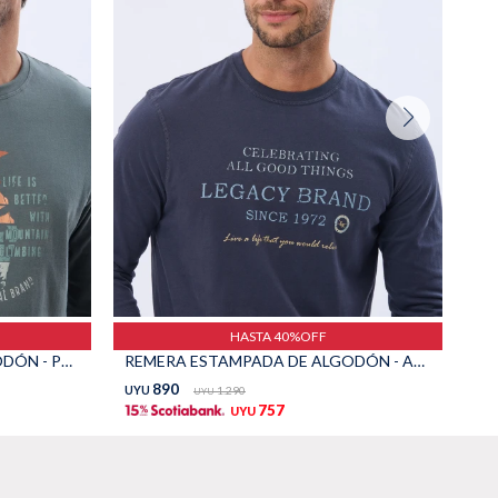
HASTA 40%OFF
REMERA ESTAMPADA DE ALGODÓN - PETROLEO
REMERA ESTAMPADA DE ALGODÓN - AZUL
890
UYU
1.290
UY
UYU
757
UYU