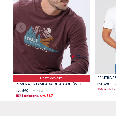
HASTA 40%OFF
REMERA ESTAMPADA DE ALGODÓN - BORDO
690
UYU
U
690
UYU
1.290
UYU
587
UYU