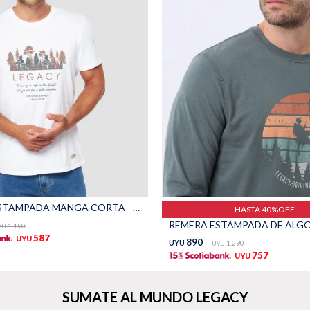
REMERA ESTAMPADA MANGA CORTA - Blanco
HASTA 40%OFF
1.190
YU
587
UYU
890
UYU
1.290
UYU
757
UYU
SUMATE AL MUNDO LEGACY