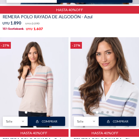
HASTA 40%OFF
REMERA POLO RAYADA DE ALGODÓN - Azul
1.890
UYU
2.390
UYU
1.607
UYU
27
27
Talle
COMPRAR
Talle
COMPRAR
HASTA 40%OFF
HASTA 40%OFF