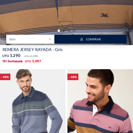
Talle
COMPRAR
REMERA JERSEY RAYADA - Gris
1.290
UYU
2.490
UYU
1.097
UYU
48
48