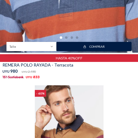
Talle
COMPRAR
HASTA 40%OFF
REMERA POLO RAYADA - Terracota
980
UYU
2.490
UYU
833
UYU
60