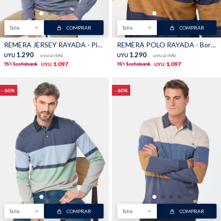
Talle
COMPRAR
Talle
COMPRAR
REMERA JERSEY RAYADA - Piedra
REMERA POLO RAYADA - Bordo
1.290
1.290
UYU
2.490
UYU
2.490
UYU
UYU
1.097
1.097
UYU
UYU
60
60
Talle
COMPRAR
Talle
COMPRAR