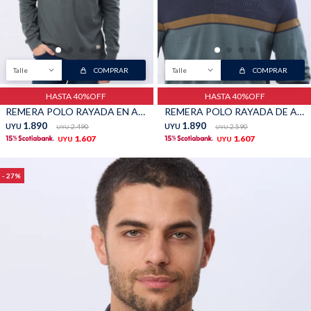
Talle
COMPRAR
Talle
COMPRAR
HASTA 40%OFF
HASTA 40%OFF
REMERA POLO RAYADA EN ALGODÓN - Verde
REMERA POLO RAYADA DE ALGODON - Azul
1.890
1.890
UYU
2.490
UYU
2.590
UYU
UYU
1.607
1.607
UYU
UYU
27