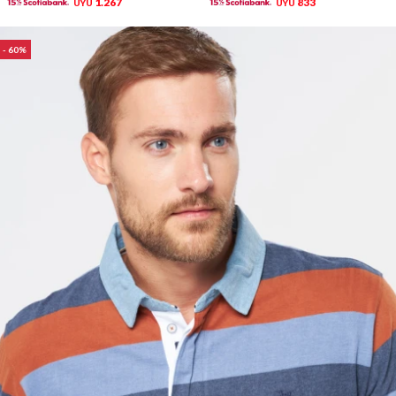
1.267
833
UYU
UYU
60