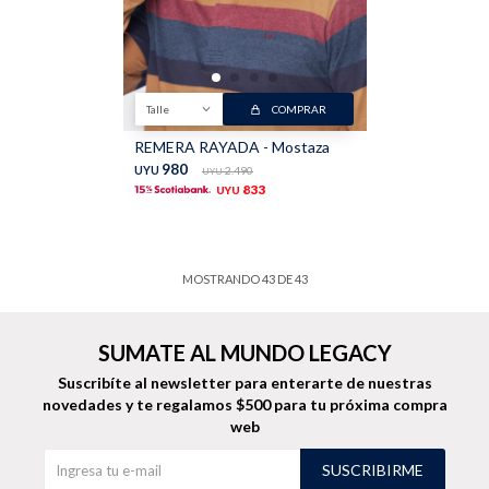
Talle
COMPRAR
REMERA RAYADA - Mostaza
980
UYU
2.490
UYU
833
UYU
MOSTRANDO
43
DE
43
SUMATE AL MUNDO LEGACY
Suscribíte al newsletter para enterarte de nuestras
novedades
y te regalamos $500 para tu próxima compra
web
SUSCRIBIRME