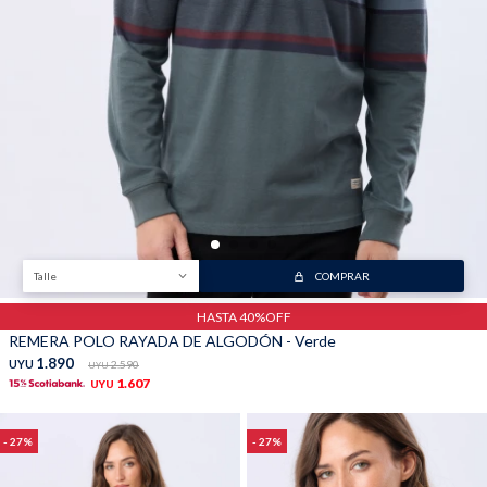
Trabaja con nosotros
Contacto
Talle
COMPRAR
HASTA 40%OFF
REMERA POLO RAYADA DE ALGODÓN - Verde
1.890
UYU
2.590
UYU
1.607
UYU
27
27