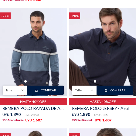
27
20
Talle
COMPRAR
Talle
COMPRAR
HASTA 40%OFF
HASTA 40%OFF
REMERA POLO RAYADA DE ALGODON - Piedra
REMERA POLO JERSEY - Azul
1.890
1.890
UYU
2.590
UYU
2.390
UYU
UYU
1.607
1.607
UYU
UYU