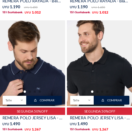
REMERA POLO RAYADA - Beige
REMERA POLO RAYADA - Blanco
1.190
1.190
UYU
1.650
UYU
1.650
UYU
UYU
1.012
1.012
UYU
UYU
Talle
COMPRAR
Talle
COMPRAR
SEGUNDA 50%OFF
SEGUNDA 50%OFF
REMERA POLO JERSEY LISA - Azul
REMERA POLO JERSEY LISA - Negro
1.490
1.490
UYU
UYU
1.267
1.267
UYU
UYU