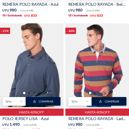
REMERA POLO RAYADA - Azul
REMERA POLO RAYADA - Beige
980
980
UYU
2.490
UYU
2.490
UYU
UYU
833
833
UYU
UYU
21
60
Talle
COMPRAR
Talle
COMPRAR
HASTA 40%OFF
HASTA 40%OFF
POLO JERSEY LISA - Azul
REMERA POLO RAYADA - Ladrillo
1.490
980
UYU
1.890
UYU
2.490
UYU
UYU