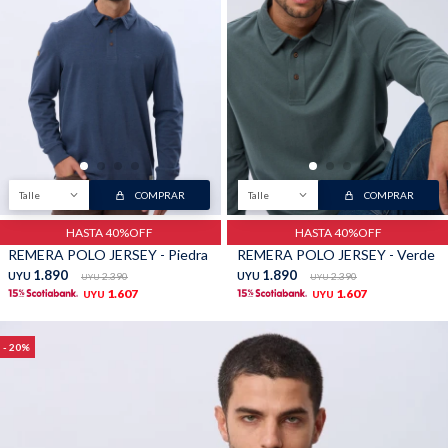
Talle
COMPRAR
Talle
COMPRAR
HASTA 40%OFF
HASTA 40%OFF
REMERA POLO JERSEY - Piedra
REMERA POLO JERSEY - Verde
1.890
1.890
UYU
2.390
UYU
2.390
UYU
UYU
1.607
1.607
UYU
UYU
20