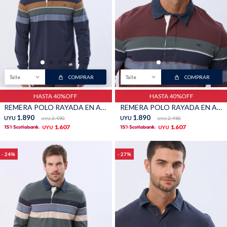
Talle
COMPRAR
Talle
COMPRAR
HASTA 40%OFF
HASTA 40%OFF
REMERA POLO RAYADA EN ALGODÓN - Azul
REMERA POLO RAYADA EN ALGODÓN - Bordo
1.890
1.890
UYU
2.490
UYU
2.490
UYU
UYU
1.607
1.607
UYU
UYU
24
27