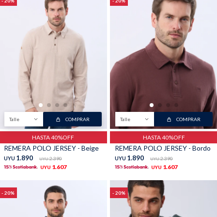
20
20
Talle
COMPRAR
Talle
COMPRAR
HASTA 40%OFF
HASTA 40%OFF
REMERA POLO JERSEY - Beige
REMERA POLO JERSEY - Bordo
1.890
1.890
UYU
2.390
UYU
2.390
UYU
UYU
1.607
1.607
UYU
UYU
20
20