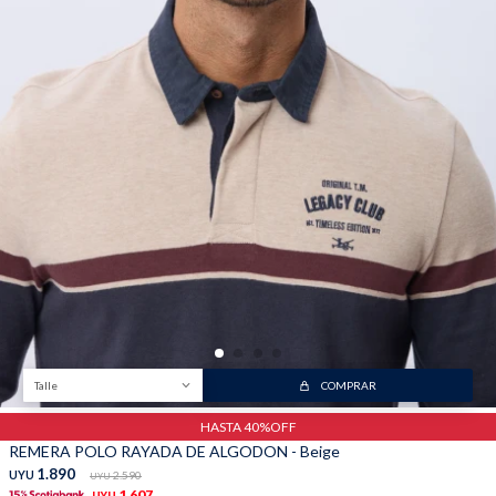
Talle
COMPRAR
HASTA 40%OFF
REMERA POLO RAYADA DE ALGODON - Beige
1.890
UYU
2.590
UYU
1.607
UYU