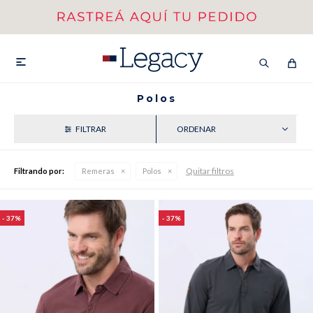
MI CUENTA
HOMBRE
MUJER
NIÑOS

Polos
RECIENTES
HASTA 40%OFF
SEGUNDA 50%
Quitar filtros
Filtrando por:
Remeras
Polos
VER COLECCIÓN DE HOMBRE
37
37
Remeras
Camisas