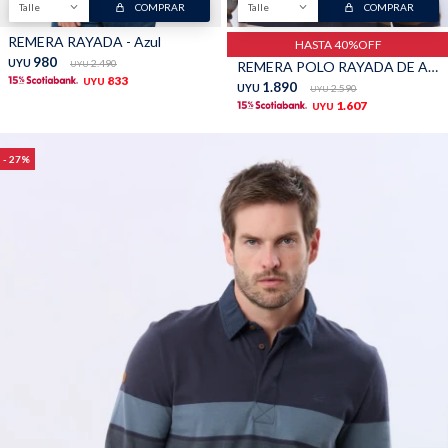
Talle
COMPRAR
Talle
COMPRAR
TALLES GRANDES
Uniformes empresariales
REMERA RAYADA - Azul
HASTA 40%OFF
980
UYU
2.490
REMERA POLO RAYADA DE ALGODÓN - Beige
UYU
833
UYU
1.890
UYU
2.590
UYU
1.607
UYU
27
Quiero ser parte
Canjear mis puntos
Uniformes empresariales
Juntá puntos Friends
Locales
Cómo comprar
Envíos, cambios y devoluciones