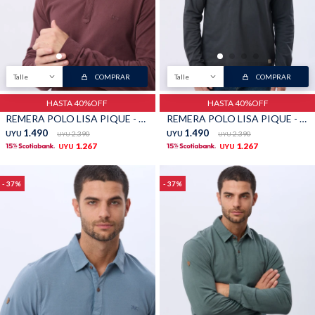
Buzos
Pantalones
Talle
COMPRAR
Talle
COMPRAR
HASTA 40%OFF
HASTA 40%OFF
REMERA POLO LISA PIQUE - Bordo
REMERA POLO LISA PIQUE - Gris
1.490
1.490
UYU
2.390
UYU
2.390
UYU
UYU
1.267
1.267
UYU
UYU
Camperas
Chalecos
37
37
Canguros
Jeans