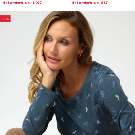
1.097
587
UYU
UYU
30