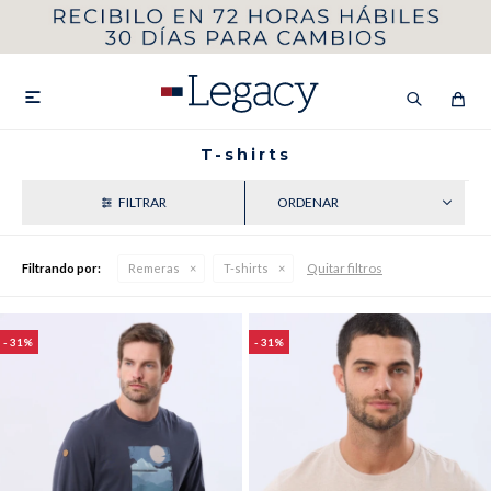
MI CUENTA
HOMBRE
MUJER
NIÑOS

T-shirts
RECIENTES
HASTA 40%OFF
SEGUNDA 50%
Quitar filtros
Filtrando por:
Remeras
T-shirts
VER COLECCIÓN DE HOMBRE
31
31
Remeras
Camisas