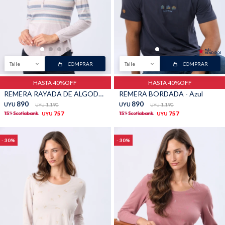
Talle
COMPRAR
Talle
COMPRAR
HASTA 40%OFF
HASTA 40%OFF
REMERA RAYADA DE ALGODÓN - Lavanda
REMERA BORDADA - Azul
890
890
UYU
1.190
UYU
1.190
UYU
UYU
757
757
UYU
UYU
30
30