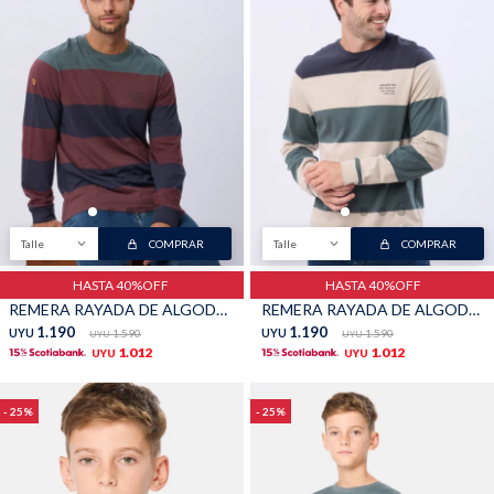
Talle
COMPRAR
Talle
COMPRAR
HASTA 40%OFF
HASTA 40%OFF
REMERA RAYADA DE ALGODÓN - Azul
REMERA RAYADA DE ALGODÓN - Beige
1.190
1.190
UYU
1.590
UYU
1.590
UYU
UYU
1.012
1.012
UYU
UYU
25
25