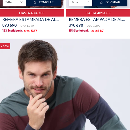
Talle
COMPRAR
Talle
COMPRAR
TALLES GRANDES
Uniformes empresariales
HASTA 40%OFF
HASTA 40%OFF
REMERA ESTAMPADA DE ALGODÓN - BORDO
REMERA ESTAMPADA DE ALGODÓN - INDIGO
690
690
UYU
1.290
UYU
1.290
UYU
UYU
587
587
UYU
UYU
50
Quiero ser parte
Canjear mis puntos
Uniformes empresariales
Juntá puntos Friends
Locales
Cómo comprar
Envíos, cambios y devoluciones