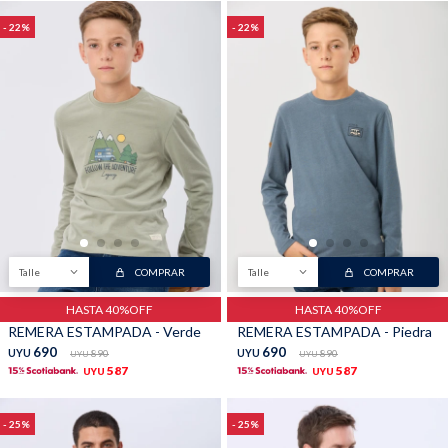
22
22
Talle
COMPRAR
Talle
COMPRAR
HASTA 40%OFF
HASTA 40%OFF
REMERA ESTAMPADA - Verde
REMERA ESTAMPADA - Piedra
690
690
UYU
890
UYU
890
UYU
UYU
587
587
UYU
UYU
25
25