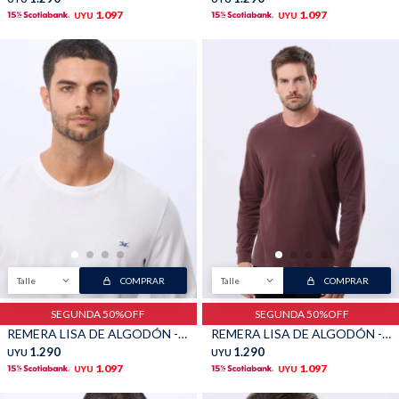
1.097
1.097
UYU
UYU
Talle
COMPRAR
Talle
COMPRAR
SEGUNDA 50%OFF
SEGUNDA 50%OFF
REMERA LISA DE ALGODÓN - Blanco
REMERA LISA DE ALGODÓN - Bordo
1.290
1.290
UYU
UYU
1.097
1.097
UYU
UYU