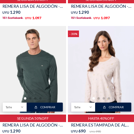
REMERA LISA DE ALGODÓN - Petroleo
REMERA LISA DE ALGODÓN - Pino
1.290
1.290
UYU
UYU
1.097
1.097
UYU
UYU
30
Talle
COMPRAR
Talle
COMPRAR
SEGUNDA 50%OFF
HASTA 40%OFF
REMERA LISA DE ALGODÓN - Verde Oscuro
REMERA ESTAMPADA DE ALGODÓN - Beige
1.290
690
UYU
UYU
990
UYU