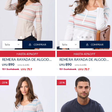
Talle
COMPRAR
Talle
COMPRAR
HASTA 40%OFF
HASTA 40%OFF
REMERA RAYADA DE ALGODÓN - Beige
REMERA RAYADA DE ALGODÓN - Blanco
890
890
UYU
1.190
UYU
1.190
UYU
UYU
757
757
UYU
UYU
25
25