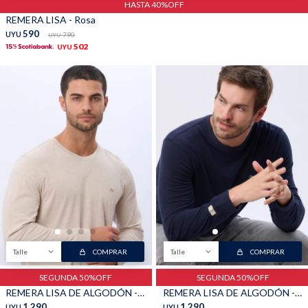
HASTA 40%OFF
REMERA LISA - Rosa
590
UYU
790
UYU
502
UYU
Talle
COMPRAR
Talle
COMPRAR
SEGUNDA 50%OFF
SEGUNDA 50%OFF
REMERA LISA DE ALGODÓN - Arena
REMERA LISA DE ALGODÓN - Azul
1.290
1.290
UYU
UYU