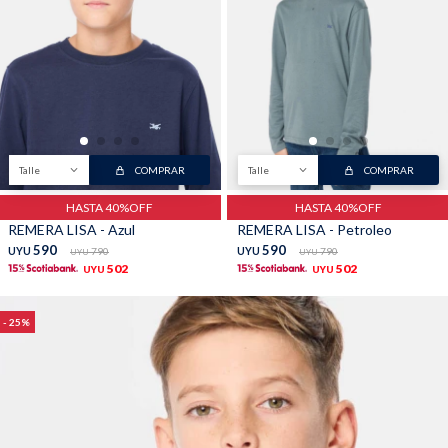
Talle
COMPRAR
Talle
COMPRAR
HASTA 40%OFF
HASTA 40%OFF
REMERA LISA - Azul
REMERA LISA - Petroleo
590
590
UYU
790
UYU
790
UYU
UYU
502
502
UYU
UYU
25