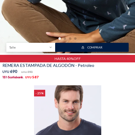
Talle
COMPRAR
HASTA 40%OFF
REMERA ESTAMPADA DE ALGODÓN - Petroleo
690
UYU
990
UYU
587
UYU
25