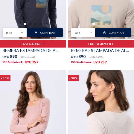
Buzos
Pantalones
Talle
COMPRAR
Talle
COMPRAR
HASTA 40%OFF
HASTA 40%OFF
REMERA ESTAMPADA DE ALGODÓN - Azul
REMERA ESTAMPADA DE ALGODÓN - Beige
890
890
UYU
1.290
UYU
1.290
UYU
UYU
757
757
UYU
UYU
Camperas
Chalecos
30
30
Canguros
Jeans