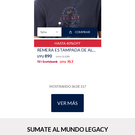
Talle
COMPRAR
HASTA 40%OFF
REMERA ESTAMPADA DE ALGODÓN - Azul
890
UYU
1.190
UYU
757
UYU
MOSTRANDO
36
DE
117
VER MÁS
SUMATE AL MUNDO LEGACY