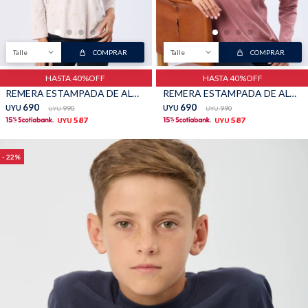
Talle
COMPRAR
Talle
COMPRAR
HASTA 40%OFF
HASTA 40%OFF
REMERA ESTAMPADA DE ALGODÓN - Beige
REMERA ESTAMPADA DE ALGODÓN - Rosado
690
690
UYU
990
UYU
990
UYU
UYU
587
587
UYU
UYU
22