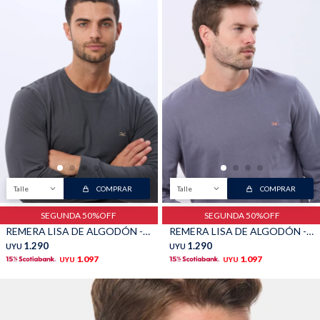
Talle
COMPRAR
Talle
COMPRAR
SEGUNDA 50%OFF
SEGUNDA 50%OFF
REMERA LISA DE ALGODÓN - Gris Oscuro
REMERA LISA DE ALGODÓN - Indigo
1.290
1.290
UYU
UYU
1.097
1.097
UYU
UYU