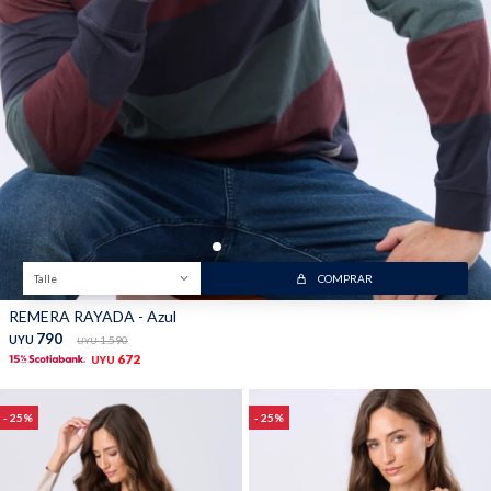
Trabaja con nosotros
Contacto
Talle
COMPRAR
REMERA RAYADA - Azul
790
UYU
1.590
UYU
672
UYU
25
25