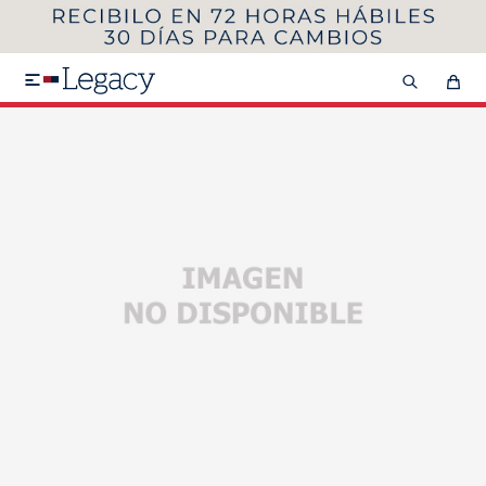
MI CUENTA
HOMBRE
MUJER
NIÑOS

HASTA 40%OFF
SEGUNDA 50%
VER COLECCIÓN DE HOMBRE
Remeras
Camisas