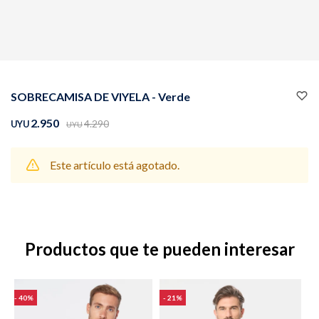
Buzos
Pantalones
SOBRECAMISA DE VIYELA - Verde
2.950
4.290
UYU
UYU
Este artículo está agotado.
Camperas
Chalecos
Productos que te pueden interesar
Canguros
Jeans
40
21