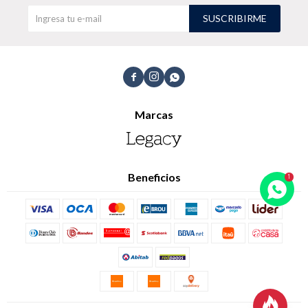
SUSCRIBIRME
TALLES GRANDES
Uniformes empresariales



Marcas
Quiero ser parte
Canjear mis puntos
Uniformes empresariales
Beneficios
Juntá puntos Friends
Locales
Cómo comprar
Envíos, cambios y devoluciones
