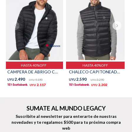
Shorts
Trajes
Sacos
Calzado
HASTA 40%OFF
HASTA 40%OFF
CAMPERA DE ABRIGO CAPITONEADA - Negro
CHALECO CAPITONEADO - Negro
2.490
2.590
UYU
4.190
UYU
3.290
UYU
UYU
2.117
2.202
UYU
UYU
Bolsos y valijas
Accesorios
SUMATE AL MUNDO LEGACY
Suscribíte al newsletter para enterarte de nuestras
novedades
y te regalamos $500 para tu próxima compra
web