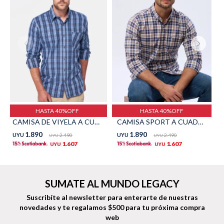
Shorts
Trajes
Sacos
Calzado
HASTA 40%OFF
HASTA 40%OFF
CAMISA DE VIYELA A CUADROS - Unico
CAMISA SPORT A CUADROS - Unico
1.890
1.890
UYU
2.490
UYU
2.490
UYU
UYU
1.607
1.607
UYU
UYU
Bolsos y valijas
Accesorios
SUMATE AL MUNDO LEGACY
Suscribíte al newsletter para enterarte de nuestras
novedades
y te regalamos $500 para tu próxima compra
web