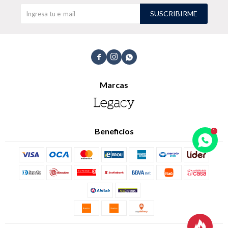
SUSCRIBIRME
TALLES GRANDES
Uniformes empresariales



Marcas
Quiero ser parte
Canjear mis puntos
Uniformes empresariales
Beneficios
Juntá puntos Friends
Locales
Cómo comprar
Envíos, cambios y devoluciones
