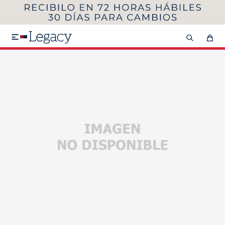
MI CUENTA
HOMBRE
MUJER
NIÑOS

HASTA 40%OFF
SEGUNDA 50%
VER COLECCIÓN DE HOMBRE
Remeras
Camisas