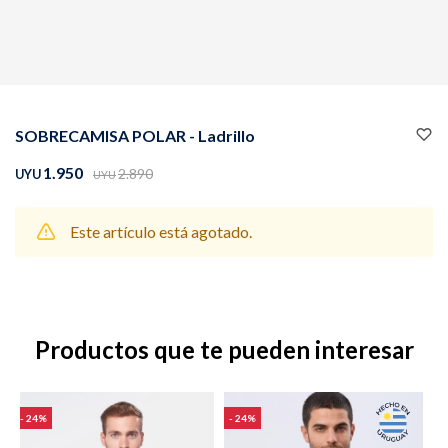
Buzos
Pantalones
SOBRECAMISA POLAR - Ladrillo
1.950
2.890
UYU
UYU
Este artículo está agotado.
Camperas
Chalecos
Productos que te pueden interesar
Canguros
Jeans
24
24