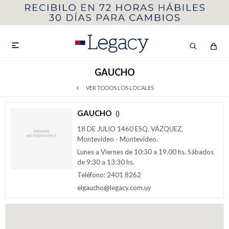
MI CUENTA
HOMBRE
MUJER
NIÑOS

GAUCHO
VER TODOS LOS LOCALES
HASTA 40%OFF
SEGUNDA 50%
GAUCHO
()
18 DE JULIO 1460 ESQ. VÁZQUEZ,
VER COLECCIÓN DE HOMBRE
Montevideo - Montevideo.
Lunes a Viernes de 10:30 a 19.00 hs. Sábados
de 9:30 a 13:30 hs.
Teléfono: 2401 8262
elgaucho@legacy.com.uy
Remeras
Camisas