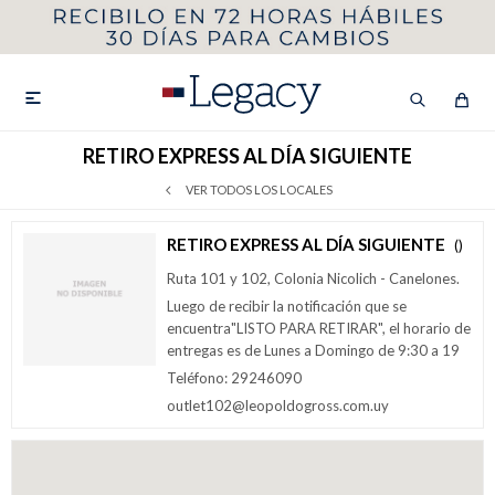
MI CUENTA
HOMBRE
MUJER
NIÑOS

RETIRO EXPRESS AL DÍA SIGUIENTE
VER TODOS LOS LOCALES
HASTA 40%OFF
SEGUNDA 50%
RETIRO EXPRESS AL DÍA SIGUIENTE
()
Ruta 101 y 102, Colonia Nicolich - Canelones.
VER COLECCIÓN DE HOMBRE
Luego de recibir la notificación que se
encuentra"LISTO PARA RETIRAR", el horario de
entregas es de Lunes a Domingo de 9:30 a 19
Teléfono: 29246090
outlet102@leopoldogross.com.uy
Remeras
Camisas