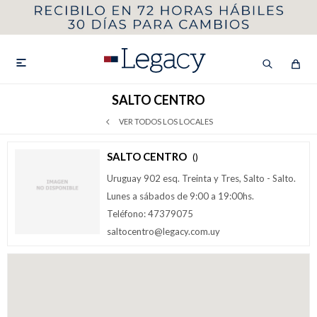
MI CUENTA
HOMBRE
MUJER
NIÑOS

SALTO CENTRO
VER TODOS LOS LOCALES
HASTA 40%OFF
SEGUNDA 50%
SALTO CENTRO
()
Uruguay 902 esq. Treinta y Tres, Salto - Salto.
VER COLECCIÓN DE HOMBRE
Lunes a sábados de 9:00 a 19:00hs.
Teléfono: 47379075
saltocentro@legacy.com.uy
Remeras
Camisas