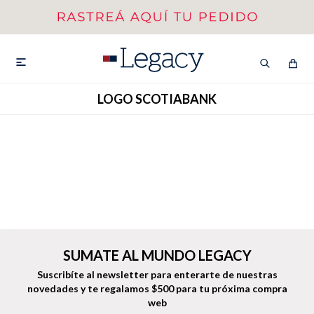
MI CUENTA
HOMBRE
MUJER
NIÑOS

LOGO SCOTIABANK
HASTA 40%OFF
SEGUNDA 50%
VER COLECCIÓN DE HOMBRE
SUMATE AL MUNDO LEGACY
Suscribíte al newsletter para enterarte de nuestras
Remeras
Camisas
novedades
y te regalamos $500 para tu próxima compra
web