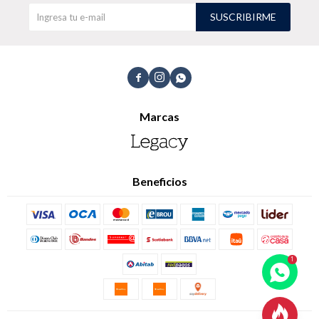
SUSCRIBIRME
Buzos
Pantalones



Marcas
Camperas
Chalecos
Beneficios
Canguros
Jeans
