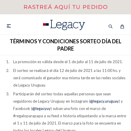
MI CUENTA
HOMBRE
MUJER
NIÑOS

TÉRMINOS Y CONDICIONES SORTEO DÍA DEL
PADRE
La promoción es válida desde el 1 de julio al 11 de julio de 2021.
HASTA 40%OFF
SEGUNDA 50%
El sorteo se realizará el día 12 de julio de 2021 a las 11:00 hs. y
VER COLECCIÓN DE HOMBRE
será comunicado el ganador esa misma tarde en las redes sociales
de Legacy Uruguay.
Participarán del sorteo todas aquellas personas que sean
seguidores de Legacy Uruguay en Instagram (
@legacy.uruguay
) y
Facebook (
@legacyuy
) suban una foto con el marco de
#regaloparapapa a su feed o historia etiquetando a la marca entre
Remeras
Camisas
el 1 y 11 de julio de 2021. El marco para la foto se encuentra en
todos los locales Legacy del Uruguay.