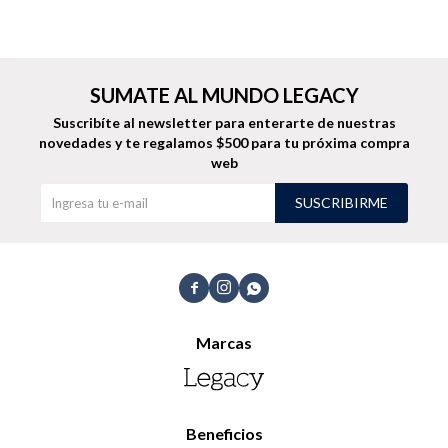
Shorts
Trajes
SUMATE AL MUNDO LEGACY
Suscribíte al newsletter para enterarte de nuestras
novedades
y te regalamos $500 para tu próxima compra
web
Sacos
Calzado
SUSCRIBIRME



Bolsos y valijas
Accesorios
Marcas
Beneficios