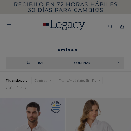
MI CUENTA
HOMBRE
MUJER
NIÑOS

Camisas
RECIENTES
HASTA 40%OFF
SEGUNDA 50%
VER COLECCIÓN DE HOMBRE
Filtrando por:
Camisas
Fitting/Modelaje:
Slim Fit
Quitar filtros
Remeras
Camisas