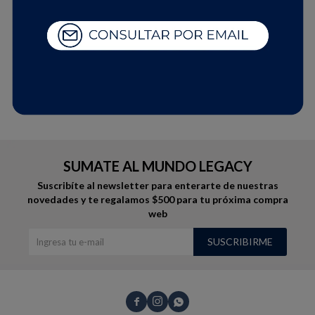
Shorts
Trajes
Talle
COMPRAR
CAMISA LISA OXFORD - Celeste
1.790
UYU
1.522
UYU
Sacos
Calzado
SUMATE AL MUNDO LEGACY
Suscribíte al newsletter para enterarte de nuestras
novedades
y te regalamos $500 para tu próxima compra
web
Bolsos y valijas
Accesorios
SUSCRIBIRME


