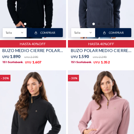
Buzos
Pantalones
Talle
COMPRAR
Talle
COMPRAR
HASTA 40%OFF
HASTA 40%OFF
BUZO MEDIO CIERRE POLAR - Negro
BUZO POLAR MEDIO CIERRE - Azul
1.890
1.590
UYU
2.390
UYU
2.290
UYU
UYU
1.607
1.352
UYU
UYU
Camperas
Chalecos
30
30
Canguros
Jeans