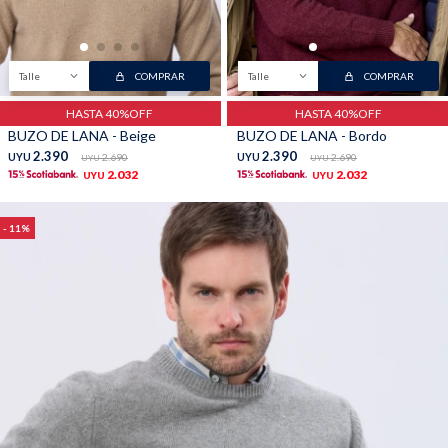
Talle
COMPRAR
Talle
COMPRAR
HASTA 40%OFF
HASTA 40%OFF
BUZO DE LANA - Beige
BUZO DE LANA - Bordo
2.390
2.390
UYU
2.690
UYU
2.690
UYU
UYU
2.032
2.032
UYU
UYU
11