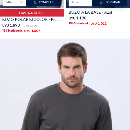
Talle
COMPRAR
Talle
COMPRAR
TALLES GRANDES
Uniformes empresariales
BUZO A LA BASE - Azul
HASTA 40%OFF
1.190
UYU
BUZO POLAR BICOLOR - Piedra
1.012
UYU
1.890
UYU
2.390
UYU
1.607
UYU
Quiero ser parte
Canjear mis puntos
Uniformes empresariales
Juntá puntos Friends
Locales
Cómo comprar
Envíos, cambios y devoluciones