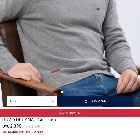
Talle
COMPRAR
HASTA 40%OFF
BUZO DE LANA - Gris claro
2.390
UYU
2.690
UYU
2.032
UYU