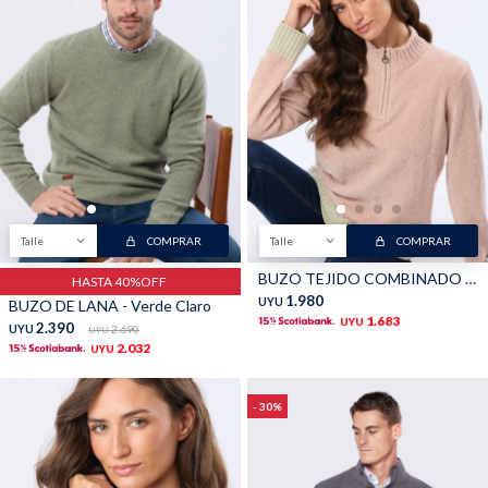
Talle
COMPRAR
Talle
COMPRAR
BUZO TEJIDO COMBINADO - Rosa
HASTA 40%OFF
1.980
UYU
BUZO DE LANA - Verde Claro
1.683
UYU
2.390
UYU
2.690
UYU
2.032
UYU
30