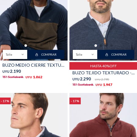
Talle
COMPRAR
Talle
COMPRAR
BUZO MEDIO CIERRE TEXTURADO - Beige
HASTA 40%OFF
2.190
UYU
BUZO TEJIDO TEXTURADO - Piedra
1.862
UYU
2.290
UYU
2.790
UYU
1.947
UYU
17
17