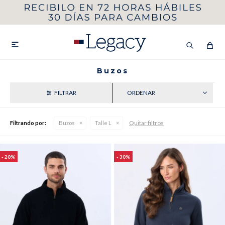
MI CUENTA
HOMBRE
MUJER
NIÑOS

Buzos
RECIENTES
HASTA 40%OFF
SEGUNDA 50%
Quitar filtros
Filtrando por:
Buzos
Talle L
VER COLECCIÓN DE HOMBRE
20
30
Remeras
Camisas