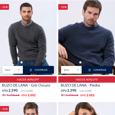
11
11
Talle
COMPRAR
Talle
COMPRAR
HASTA 40%OFF
HASTA 40%OFF
BUZO DE LANA - Gris Oscuro
BUZO DE LANA - Piedra
2.390
2.390
UYU
2.690
UYU
2.690
UYU
UYU
2.032
2.032
UYU
UYU
11