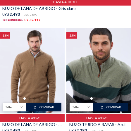
HASTA 40%OFF
BUZO DE LANA DE ABRIGO - Gris claro
2.490
UYU
2.890
UYU
2.117
UYU
13
25
Talle
COMPRAR
Talle
COMPRAR
HASTA 40%OFF
HASTA 40%OFF
BUZO DE LANA DE ABRIGO - Tostado
BUZO TEJIDO A RAYAS - Azul
2.490
2.390
UYU
2.890
UYU
3.190