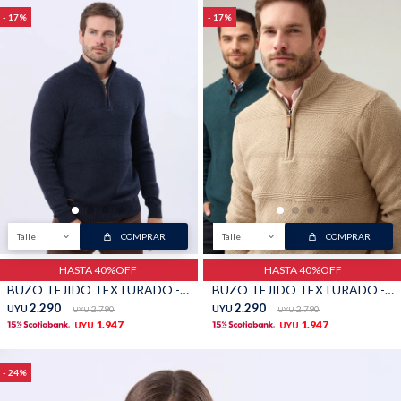
17
17
Talle
COMPRAR
Talle
COMPRAR
HASTA 40%OFF
HASTA 40%OFF
BUZO TEJIDO TEXTURADO - Azul
BUZO TEJIDO TEXTURADO - Beige
2.290
2.290
UYU
2.790
UYU
2.790
UYU
UYU
1.947
1.947
UYU
UYU
24