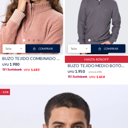
Talle
COMPRAR
Talle
COMPRAR
BUZO TEJIDO COMBINADO - Rosa Oscuro
HASTA 40%OFF
1.980
UYU
BUZO TEJIDO MEDIO BOTÓN - Gris
1.683
UYU
1.950
UYU
2.790
UYU
1.658
UYU
13