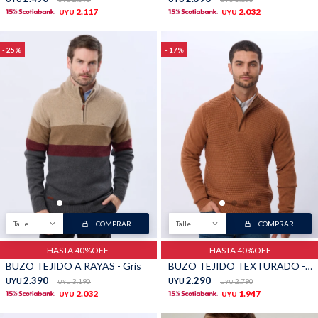
UYU
UYU
2.117
2.032
UYU
UYU
25
17
Talle
COMPRAR
Talle
COMPRAR
HASTA 40%OFF
HASTA 40%OFF
BUZO TEJIDO A RAYAS - Gris
BUZO TEJIDO TEXTURADO - TERRACOTA
2.390
2.290
UYU
3.190
UYU
2.790
UYU
UYU
2.032
1.947
UYU
UYU