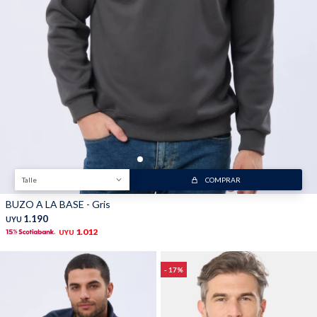
Trabaja con nosotros
Contacto
Talle
COMPRAR
BUZO A LA BASE - Gris
1.190
UYU
1.012
UYU
17