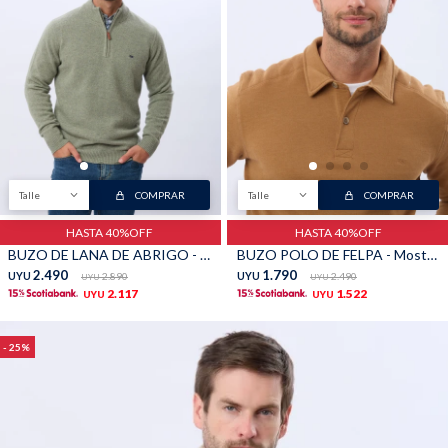
Talle
COMPRAR
Talle
COMPRAR
HASTA 40%OFF
HASTA 40%OFF
BUZO DE LANA DE ABRIGO - Verde Claro
BUZO POLO DE FELPA - Mostaza
2.490
1.790
UYU
2.890
UYU
2.490
UYU
UYU
2.117
1.522
UYU
UYU
25