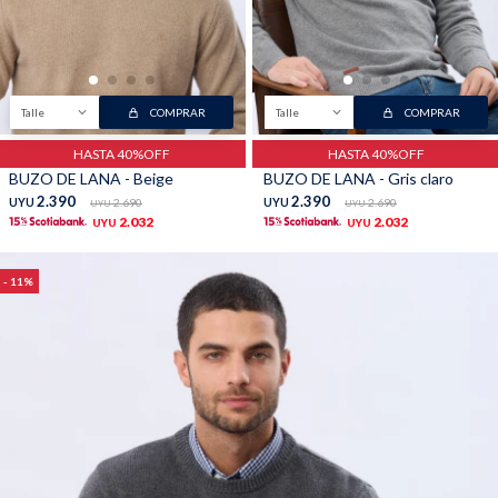
Talle
COMPRAR
Talle
COMPRAR
HASTA 40%OFF
HASTA 40%OFF
BUZO DE LANA - Beige
BUZO DE LANA - Gris claro
2.390
2.390
UYU
2.690
UYU
2.690
UYU
UYU
2.032
2.032
UYU
UYU
11