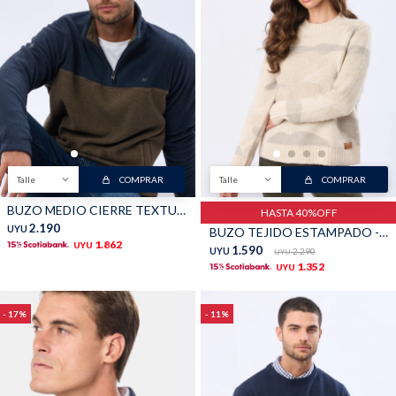
Talle
COMPRAR
Talle
COMPRAR
BUZO MEDIO CIERRE TEXTURADO - Beige
HASTA 40%OFF
2.190
UYU
BUZO TEJIDO ESTAMPADO - Verde
1.862
UYU
1.590
UYU
2.290
UYU
1.352
UYU
17
11