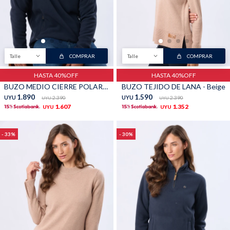
Buzos
Pantalones
Talle
COMPRAR
Talle
COMPRAR
HASTA 40%OFF
HASTA 40%OFF
BUZO MEDIO CIERRE POLAR - Azul
BUZO TEJIDO DE LANA - Beige
1.890
1.590
UYU
2.390
UYU
2.390
UYU
UYU
1.607
1.352
UYU
UYU
Camperas
Chalecos
33
30
Canguros
Jeans