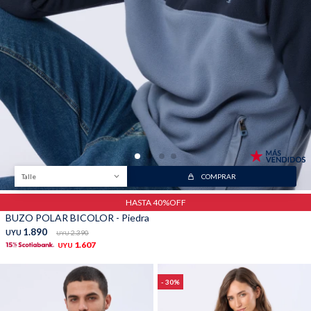
Trabaja con nosotros
Contacto
Talle
COMPRAR
HASTA 40%OFF
BUZO POLAR BICOLOR - Piedra
1.890
UYU
2.390
UYU
1.607
UYU
30