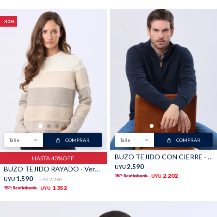
30
Talle
COMPRAR
Talle
COMPRAR
BUZO TEJIDO CON CIERRE - Azul
HASTA 40%OFF
2.590
UYU
BUZO TEJIDO RAYADO - Verde
2.202
UYU
1.590
UYU
2.290
UYU
1.352
UYU