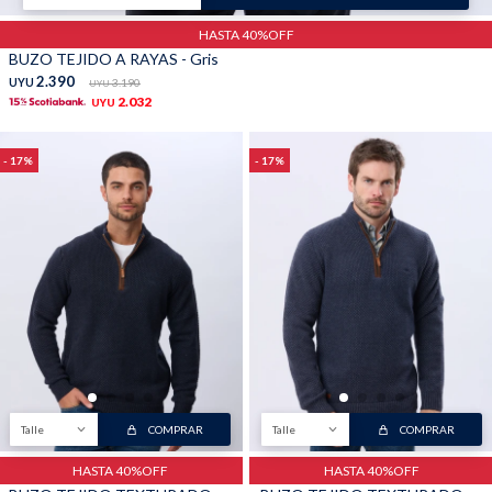
HASTA 40%OFF
BUZO TEJIDO A RAYAS - Gris
2.390
UYU
3.190
UYU
2.032
UYU
17
17
Talle
COMPRAR
Talle
COMPRAR
HASTA 40%OFF
HASTA 40%OFF