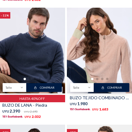
11
Talle
COMPRAR
Talle
COMPRAR
BUZO TEJIDO COMBINADO - Rosa
HASTA 40%OFF
1.980
UYU
BUZO DE LANA - Piedra
1.683
UYU
2.390
UYU
2.690
UYU
2.032
UYU