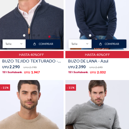
Talle
COMPRAR
Talle
COMPRAR
HASTA 40%OFF
HASTA 40%OFF
BUZO TEJIDO TEXTURADO - Azul
BUZO DE LANA - Azul
2.290
2.390
UYU
2.790
UYU
2.690
UYU
UYU
1.947
2.032
UYU
UYU
11
11