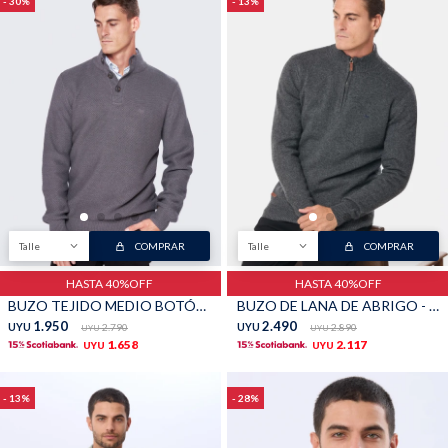
30
13
Talle
COMPRAR
Talle
COMPRAR
HASTA 40%OFF
HASTA 40%OFF
BUZO TEJIDO MEDIO BOTÓN - Gris
BUZO DE LANA DE ABRIGO - Gris
1.950
2.490
UYU
2.790
UYU
2.890
UYU
UYU
1.658
2.117
UYU
UYU
13
28