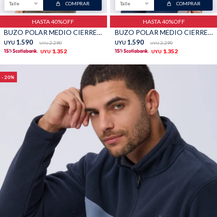
Talle
COMPRAR
Talle
COMPRAR
TALLES GRANDES
Uniformes empresariales
HASTA 40%OFF
HASTA 40%OFF
BUZO POLAR MEDIO CIERRE - Negro
BUZO POLAR MEDIO CIERRE - Rosado
1.590
1.590
UYU
2.290
UYU
2.290
UYU
UYU
1.352
1.352
UYU
UYU
20
Quiero ser parte
Canjear mis puntos
Uniformes empresariales
Juntá puntos Friends
Locales
Cómo comprar
Envíos, cambios y devoluciones