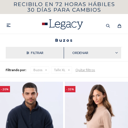
MI CUENTA
HOMBRE
MUJER
NIÑOS

Buzos
RECIENTES
HASTA 40%OFF
SEGUNDA 50%
Quitar filtros
Filtrando por:
Buzos
Talle XL
VER COLECCIÓN DE HOMBRE
20
33
Remeras
Camisas