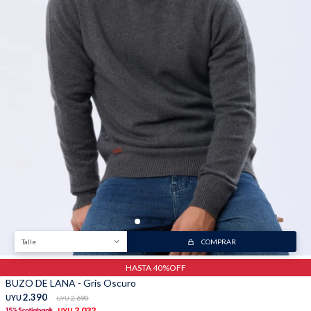
Talle
COMPRAR
HASTA 40%OFF
BUZO DE LANA - Gris Oscuro
2.390
UYU
2.690
UYU
2.032
UYU