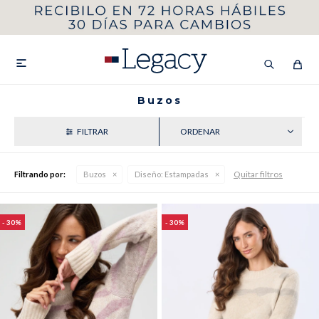
MI CUENTA
HOMBRE
MUJER
NIÑOS

Buzos
RECIENTES
HASTA 40%OFF
SEGUNDA 50%
Quitar filtros
Filtrando por:
Buzos
Diseño:
Estampadas
VER COLECCIÓN DE HOMBRE
30
30
Remeras
Camisas