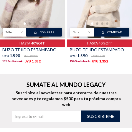
Buzos
Pantalones
Talle
COMPRAR
Talle
COMPRAR
HASTA 40%OFF
HASTA 40%OFF
BUZO TEJIDO ESTAMPADO - Rosa
BUZO TEJIDO ESTAMPADO - Verde
1.590
1.590
UYU
2.290
UYU
2.290
UYU
UYU
1.352
1.352
UYU
UYU
Camperas
Chalecos
SUMATE AL MUNDO LEGACY
Suscribíte al newsletter para enterarte de nuestras
novedades
y te regalamos $500 para tu próxima compra
web
Canguros
Jeans
SUSCRIBIRME