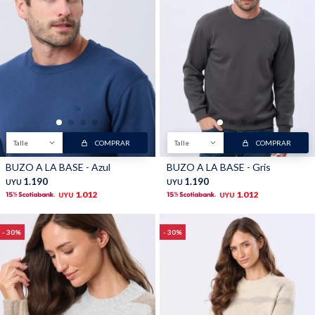
Talle
COMPRAR
Talle
COMPRAR
BUZO A LA BASE - Azul
BUZO A LA BASE - Gris
1.190
1.190
UYU
UYU
1.012
1.012
UYU
UYU
30
30