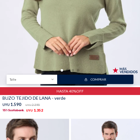
Trabaja con nosotros
Contacto
Talle
COMPRAR
HASTA 40%OFF
BUZO TEJIDO DE LANA - verde
1.590
UYU
2.390
UYU
1.352
UYU