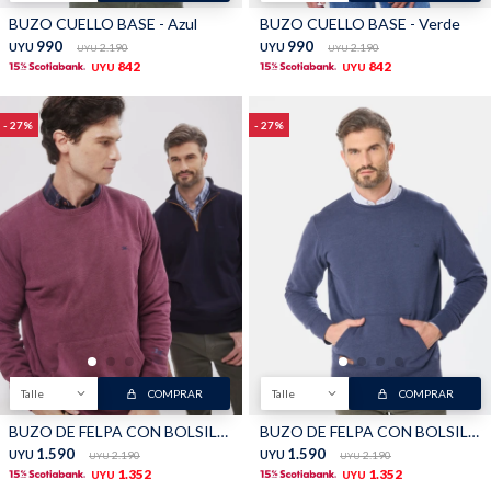
BUZO CUELLO BASE - Azul
BUZO CUELLO BASE - Verde
990
990
UYU
2.190
UYU
2.190
UYU
UYU
842
842
UYU
UYU
27
27
Talle
COMPRAR
Talle
COMPRAR
BUZO DE FELPA CON BOLSILLO - Bordo
BUZO DE FELPA CON BOLSILLO - Azul
1.590
1.590
UYU
2.190
UYU
2.190
UYU
UYU
1.352
1.352
UYU
UYU