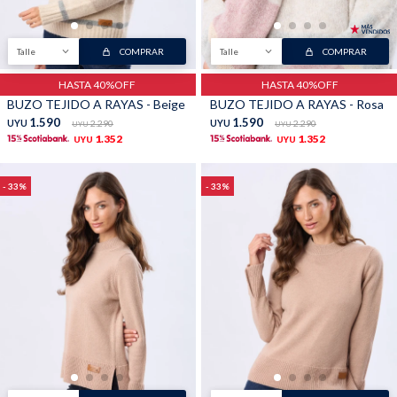
Talle
COMPRAR
Talle
COMPRAR
Shorts
Trajes
HASTA 40%OFF
HASTA 40%OFF
BUZO TEJIDO A RAYAS - Beige
BUZO TEJIDO A RAYAS - Rosa
1.590
1.590
UYU
2.290
UYU
2.290
UYU
UYU
1.352
1.352
UYU
UYU
Sacos
Calzado
33
33
Bolsos y valijas
Accesorios