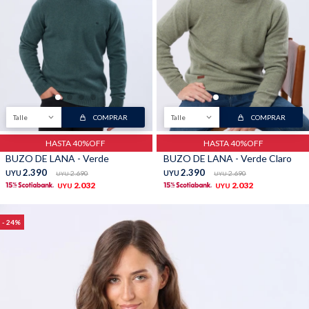
Talle
COMPRAR
Talle
COMPRAR
HASTA 40%OFF
HASTA 40%OFF
BUZO DE LANA - Verde
BUZO DE LANA - Verde Claro
2.390
2.390
UYU
2.690
UYU
2.690
UYU
UYU
2.032
2.032
UYU
UYU
24