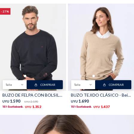
27
Talle
COMPRAR
Talle
COMPRAR
BUZO DE FELPA CON BOLSILLO - Negro
BUZO TEJIDO CLÁSICO - Beige
1.590
1.690
UYU
2.190
UYU
UYU
1.352
1.437
UYU
UYU