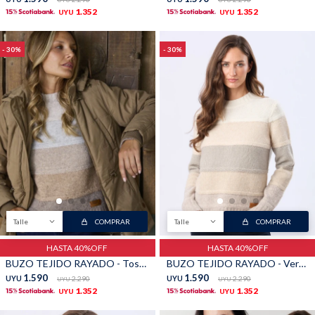
UYU
UYU
1.352
1.352
UYU
UYU
30
30
Talle
COMPRAR
Talle
COMPRAR
HASTA 40%OFF
HASTA 40%OFF
BUZO TEJIDO RAYADO - Tostado
BUZO TEJIDO RAYADO - Verde
1.590
1.590
UYU
2.290
UYU
2.290
UYU
UYU
1.352
1.352
UYU
UYU