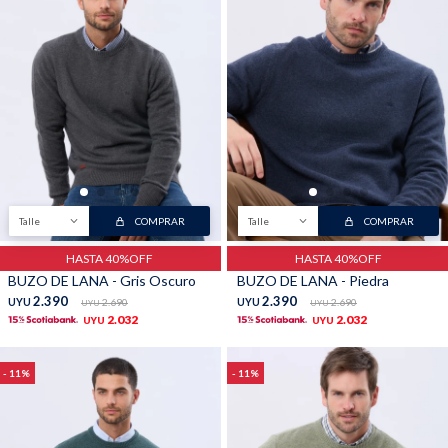
Talle
COMPRAR
Talle
COMPRAR
HASTA 40%OFF
HASTA 40%OFF
BUZO DE LANA - Gris Oscuro
BUZO DE LANA - Piedra
2.390
2.390
UYU
2.690
UYU
2.690
UYU
UYU
2.032
2.032
UYU
UYU
11
11