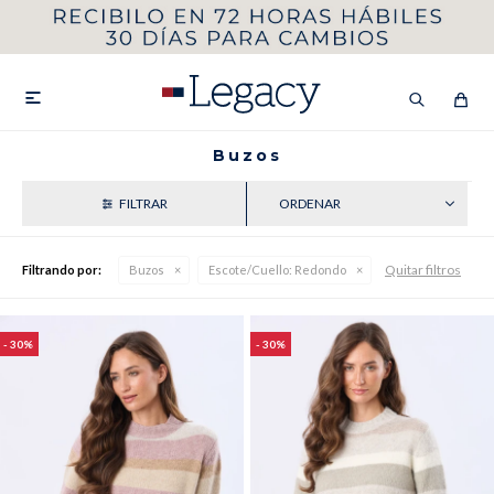
MI CUENTA
HOMBRE
MUJER
NIÑOS

Buzos
RECIENTES
HASTA 40%OFF
SEGUNDA 50%
Quitar filtros
Filtrando por:
Buzos
Escote/Cuello:
Redondo
VER COLECCIÓN DE HOMBRE
30
30
Remeras
Camisas