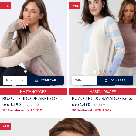
30
24
Talle
COMPRAR
Talle
COMPRAR
HASTA 40%OFF
HASTA 40%OFF
BUZO TEJIDO DE ABRIGO - Rosa
BUZO TEJIDO RAYADO - Beige
1.590
1.490
UYU
2.290
UYU
1.980
UYU
UYU
1.352
1.267
UYU
UYU
67