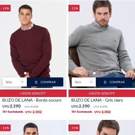
11
11
Talle
COMPRAR
Talle
COMPRAR
HASTA 40%OFF
HASTA 40%OFF
BUZO DE LANA - Bordo oscuro
BUZO DE LANA - Gris claro
2.390
2.390
UYU
2.690
UYU
2.690
UYU
UYU
2.032
2.032
UYU
UYU
11
11