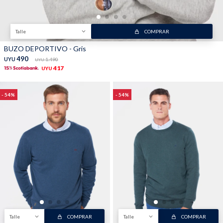
Talle
COMPRAR
BUZO DEPORTIVO - Gris
490
UYU
1.490
UYU
417
UYU
54
54
Talle
COMPRAR
Talle
COMPRAR