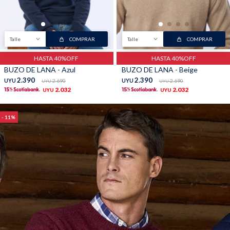
Talle
COMPRAR
Talle
COMPRAR
HASTA 40%OFF
HASTA 40%OFF
BUZO DE LANA - Azul
BUZO DE LANA - Beige
2.390
2.390
UYU
2.690
UYU
2.690
UYU
UYU
2.032
2.032
UYU
UYU
11