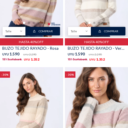
Buzos
Pantalones
Talle
COMPRAR
Talle
COMPRAR
HASTA 40%OFF
HASTA 40%OFF
BUZO TEJIDO RAYADO - Rosa
BUZO TEJIDO RAYADO - Verde
1.590
1.590
UYU
2.290
UYU
2.290
UYU
UYU
1.352
1.352
UYU
UYU
Camperas
Chalecos
30
30
Canguros
Jeans