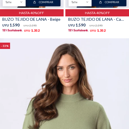
Talle
COMPRAR
Talle
COMPRAR
TALLES GRANDES
Uniformes empresariales
HASTA 40%OFF
HASTA 40%OFF
BUZO TEJIDO DE LANA - Beige
BUZO TEJIDO DE LANA - Camel
1.590
1.590
UYU
2.390
UYU
2.390
UYU
UYU
1.352
1.352
UYU
UYU
33
Quiero ser parte
Canjear mis puntos
Uniformes empresariales
Juntá puntos Friends
Locales
Cómo comprar
Envíos, cambios y devoluciones