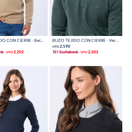
Talle
BUZO TEJIDO CON CIERRE - Beige
BUZO TEJIDO CON CIERRE - Verde
2.590
UYU
2.202
2.202
UYU
UYU