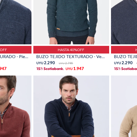
Talle
Talle
%OFF
HASTA 40%OFF
BUZO TEJIDO TEXTURADO - Piedra
BUZO TEJIDO TEXTURADO - Verde
BUZO TEJI
2.290
2.290
UYU
2.790
UYU
UYU
.947
1.947
UYU