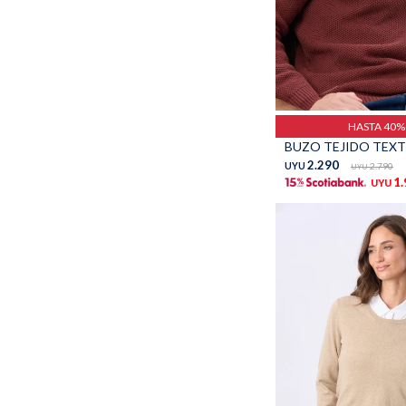
Talle
HASTA 40
2.290
UYU
2.790
UYU
1
UYU