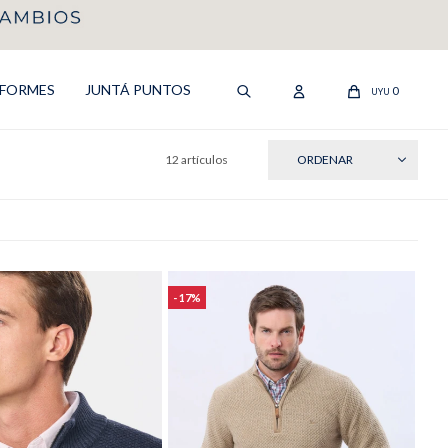
IFORMES
JUNTÁ PUNTOS
0
UYU
12 artículos
RECIENTES
17