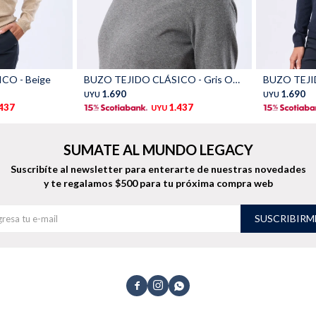
Talle
Talle
CO - Beige
BUZO TEJIDO CLÁSICO - Gris Oscuro
BUZO TEJI
1.690
1.690
UYU
UYU
.437
1.437
UYU
SUMATE AL MUNDO LEGACY
Suscribíte al newsletter para enterarte de nuestras novedades
y te regalamos $500 para tu próxima compra web
SUSCRIBIRM


