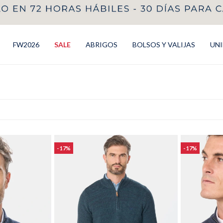
FW2026
SALE
ABRIGOS
BOLSOS Y VALIJAS
UN
17
17