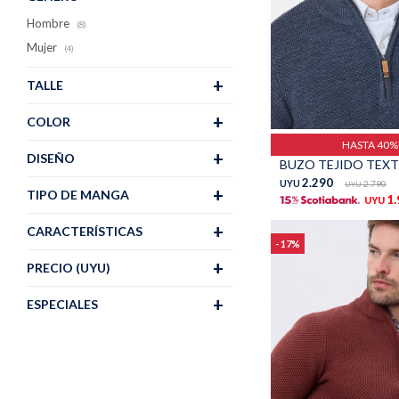
Hombre
(8)
Mujer
(4)
TALLE
Talle
COLOR
HASTA 40
DISEÑO
2.290
UYU
2.790
UYU
TIPO DE MANGA
1
UYU
CARACTERÍSTICAS
17
PRECIO
(UYU)
ESPECIALES