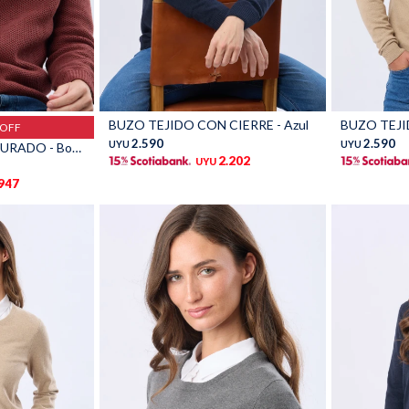
Talle
Talle
BUZO TEJIDO CON CIERRE - Azul
%OFF
2.590
2.590
UYU
UYU
BUZO TEJIDO TEXTURADO - Bordo
2.202
UYU
.947