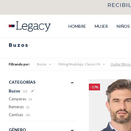
HOMBRE
MUJER
NIÑOS
Buzos
Quitar filtros
Filtrando por:
Buzos
Fitting/Modelaje:
Classic Fit
CATEGORÍAS
17
Buzos
(12)
Camperas
(3)
Remeras
(1)
Camisas
(16)
GÉNERO