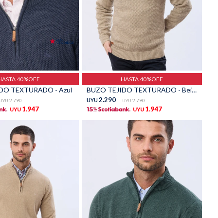
Talle
HASTA 40%OFF
HASTA 40%OFF
DO TEXTURADO - Azul
BUZO TEJIDO TEXTURADO - Beige
2.290
2.790
UYU
2.790
UYU
UYU
1.947
1.947
UYU
UYU