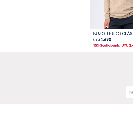
Talle
BUZO TEJIDO CLÁSI
1.690
UYU
1
UYU