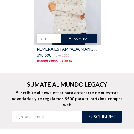
Buzos
Pantalones
Talle
COMPRAR
REMERA ESTAMPADA MANGA LARGA - Arena
690
UYU
1.350
UYU
587
UYU
Camperas
Chalecos
SUMATE AL MUNDO LEGACY
Suscribíte al newsletter para enterarte de nuestras
novedades
y te regalamos $500 para tu próxima compra
web
Canguros
Jeans
SUSCRIBIRME