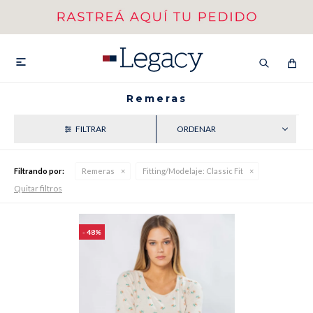
MI CUENTA
HOMBRE
MUJER
NIÑOS

Remeras
RECIENTES
HASTA 40%OFF
SEGUNDA 50%
Filtrando por:
Remeras
Fitting/Modelaje:
Classic Fit
VER COLECCIÓN DE HOMBRE
Quitar filtros
48
Remeras
Camisas