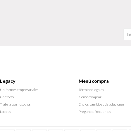
Legacy
Menú compra
Uniformes empresariales
Términos legales
Contacto
Cómo comprar
Trabaja con nosotros
Envíos, cambios y devoluciones
Locales
Preguntas frecuentes