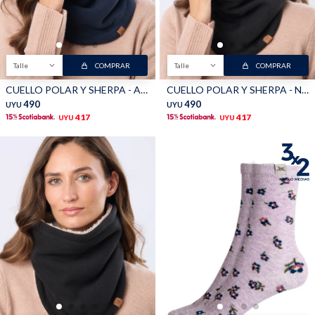
Shorts
Trajes
Talle
COMPRAR
Talle
COMPRAR
CUELLO POLAR Y SHERPA - Azul
CUELLO POLAR Y SHERPA - Negro
490
490
UYU
UYU
417
417
UYU
UYU
Sacos
Calzado
Bolsos y valijas
Accesorios