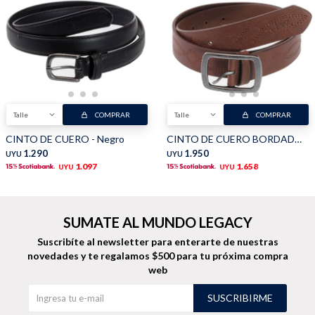
Talle
COMPRAR
Talle
COMPRAR
CINTO DE CUERO - Negro
CINTO DE CUERO BORDADO - Marrón
1.290
1.950
UYU
UYU
1.097
1.658
UYU
UYU
SUMATE AL MUNDO LEGACY
Suscribíte al newsletter para enterarte de nuestras
novedades
y te regalamos $500 para tu próxima compra
web
SUSCRIBIRME