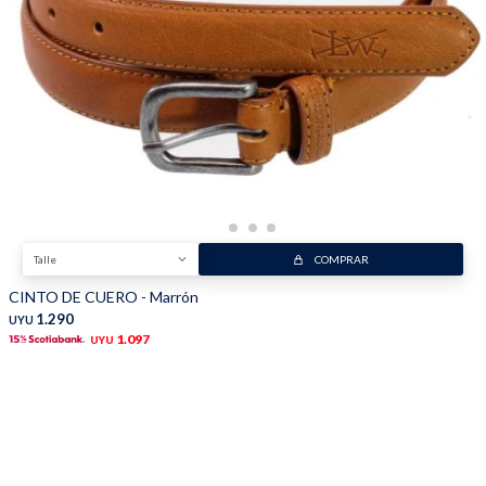
Trabaja con nosotros
Contacto
Talle
COMPRAR
CINTO DE CUERO - Marrón
1.290
UYU
1.097
UYU