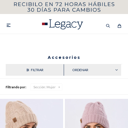
MI CUENTA
HOMBRE
MUJER
NIÑOS

Accesorios
HASTA 40%OFF
SEGUNDA 50%
RECIENTES
VER COLECCIÓN DE HOMBRE
Filtrando por:
Sección:
Mujer
Remeras
Camisas