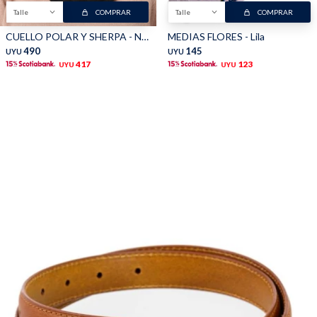
Talle
COMPRAR
Talle
COMPRAR
TALLES GRANDES
Uniformes empresariales
CUELLO POLAR Y SHERPA - Negro Y Beige
MEDIAS FLORES - Lila
490
145
UYU
UYU
417
123
UYU
UYU
Quiero ser parte
Canjear mis puntos
Uniformes empresariales
Juntá puntos Friends
Locales
Cómo comprar
Envíos, cambios y devoluciones