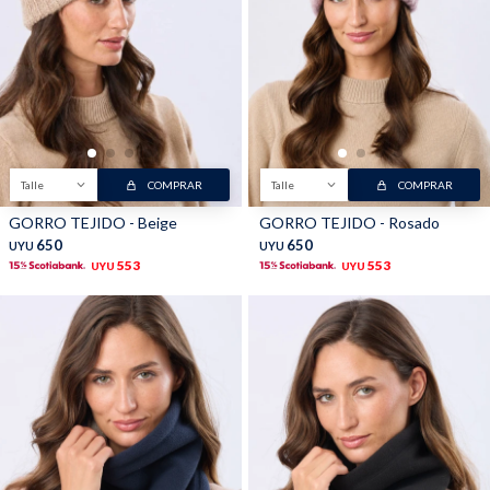
Buzos
Pantalones
Talle
COMPRAR
Talle
COMPRAR
GORRO TEJIDO - Beige
GORRO TEJIDO - Rosado
650
650
UYU
UYU
Camperas
Chalecos
553
553
UYU
UYU
Canguros
Jeans