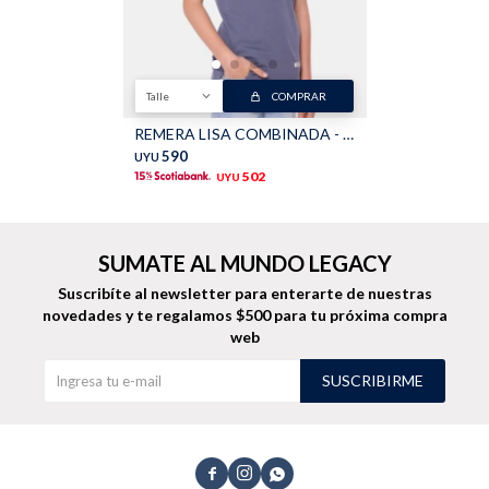
Shorts
Trajes
Talle
COMPRAR
REMERA LISA COMBINADA - Lila
590
UYU
502
UYU
Sacos
Calzado
SUMATE AL MUNDO LEGACY
Suscribíte al newsletter para enterarte de nuestras
novedades
y te regalamos $500 para tu próxima compra
web
Bolsos y valijas
Accesorios
SUSCRIBIRME


