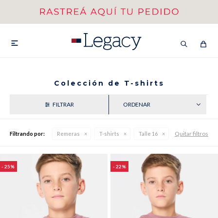
MI CUENTA
HOMBRE
MUJER
NIÑOS

Colección de T-shirts
RECIENTES
HASTA 40%OFF
SEGUNDA 50%
VER COLECCIÓN DE HOMBRE
Quitar filtros
Filtrando por:
Remeras
T-shirts
Talle 16
25
22
Remeras
Camisas