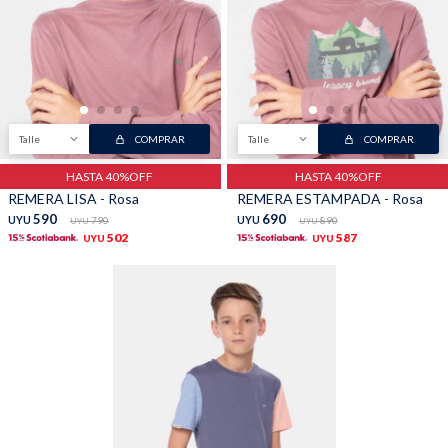
Buzos
Pantalones
Talle
COMPRAR
Talle
COMPRAR
HASTA 40%OFF
HASTA 40%OFF
REMERA LISA - Rosa
REMERA ESTAMPADA - Rosa
590
690
UYU
790
UYU
890
UYU
UYU
Camperas
Chalecos
502
587
UYU
UYU
Canguros
Jeans