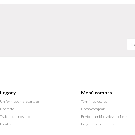
Legacy
Menú compra
Uniformes empresariales
Términos legales
Contacto
Cómo comprar
Trabaja con nosotros
Envíos, cambios y devoluciones
Locales
Preguntas frecuentes