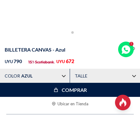
Trabaja con nosotros
Contacto
BILLETERA CANVAS - Azul
790
672
UYU
UYU
COLOR
AZUL
TALLE
COMPRAR

Ubicar en Tienda
DESCRIPCIÓN
CARACTERÍSTICAS