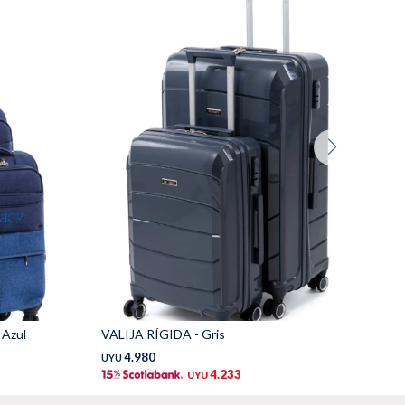
 Azul
VALIJA RÍGIDA - Gris
VA
4.980
UYU
UY
4.233
UYU