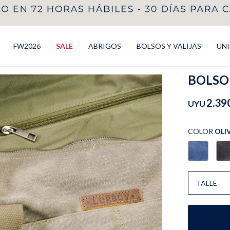
FW2026
SALE
ABRIGOS
BOLSOS Y VALIJAS
UN
BOLSO 
2.39
UYU
COLOR
OLI
TALLE