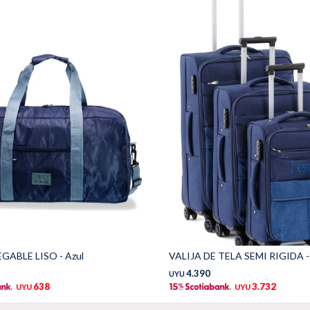
GABLE LISO - Azul
VALIJA DE TELA SEMI RIGIDA -
4.390
UYU
638
3.732
UYU
UYU