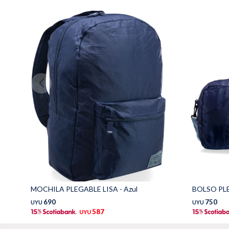
MOCHILA PLEGABLE LISA - Azul
BOLSO PLE
690
750
UYU
UYU
587
UYU