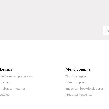
Legacy
Menú compra
Uniformes empresariales
Términos legales
Contacto
Cómo comprar
Trabaja con nosotros
Envíos, cambios y devoluciones
Locales
Preguntas frecuentes