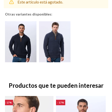
Este artículo está agotado.
Otras variantes disponibles:
Shorts
Trajes
Sacos
Calzado
Productos que te pueden interesar
Bolsos y valijas
Accesorios
17
17