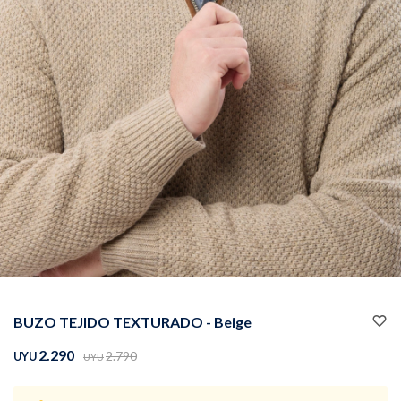
Buzos
Pantalones
Camperas
Chalecos
BUZO TEJIDO TEXTURADO - Beige
Canguros
Jeans
2.290
2.790
UYU
UYU