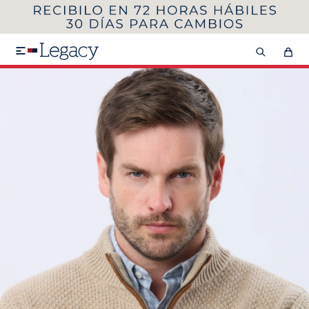
MI CUENTA
HOMBRE
MUJER
NIÑOS

HASTA 40%OFF
SEGUNDA 50%
VER COLECCIÓN DE HOMBRE
Remeras
Camisas