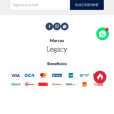
Trabaja con nosotros
SUSCRIBIRME
Contacto



Marcas
Beneficios
