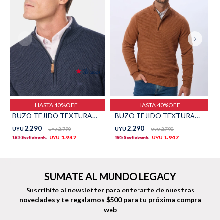
TALLES GRANDES
Uniformes empresariales
Quiero ser parte
Canjear mis puntos
HASTA 40%OFF
HASTA 40%OFF
BUZO TEJIDO TEXTURADO - Azul
BUZO TEJIDO TEXTURADO - TERRACOTA
Uniformes empresariales
2.290
2.290
UYU
2.790
UYU
2.790
UYU
UYU
1.947
1.947
Juntá puntos Friends
UYU
UYU
Locales
SUMATE AL MUNDO LEGACY
Cómo comprar
Suscribíte al newsletter para enterarte de nuestras
novedades
y te regalamos $500 para tu próxima compra
Envíos, cambios y devoluciones
web