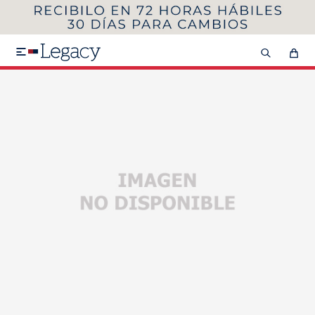
MI CUENTA
HOMBRE
MUJER
NIÑOS

HASTA 40%OFF
SEGUNDA 50%
VER COLECCIÓN DE HOMBRE
Remeras
Camisas