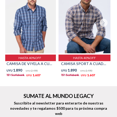
Shorts
Trajes
Sacos
Calzado
HASTA 40%OFF
HASTA 40%OFF
CAMISA DE VIYELA A CUADROS - Unico
CAMISA SPORT A CUADROS - Unico
1.890
1.890
UYU
2.490
UYU
2.490
UYU
UYU
1.607
1.607
UYU
UYU
Bolsos y valijas
Accesorios
SUMATE AL MUNDO LEGACY
Suscribíte al newsletter para enterarte de nuestras
novedades
y te regalamos $500 para tu próxima compra
web