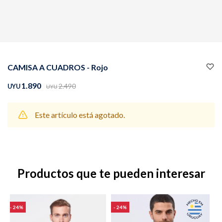
Buzos
Pantalones
CAMISA A CUADROS - Rojo
1.890
2.490
UYU
UYU
Este artículo está agotado.
Camperas
Chalecos
Productos que te pueden interesar
Canguros
Jeans
24
24