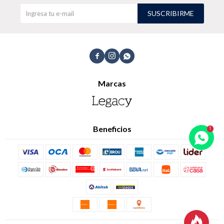
SUSCRIBIRME
TALLES GRANDES
Uniformes empresariales



Marcas
Quiero ser parte
Canjear mis puntos
Uniformes empresariales
Beneficios
Juntá puntos Friends
Locales
Cómo comprar
Envíos, cambios y devoluciones
