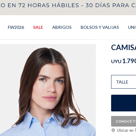
FW2026
SALE
ABRIGOS
BOLSOS Y VALIJAS
UN
CAMISA
1.79
UYU
TALLE
CONOCÉ T
Ubicar en 