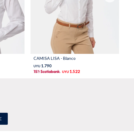
CAMISA LISA - Blanco
CA
1.790
UYU
UY
1.522
UYU
E