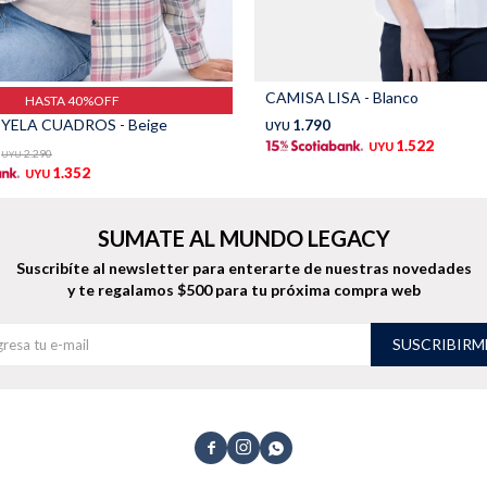
CAMISA LISA - Blanco
HASTA 40%OFF
YELA CUADROS - Beige
1.790
UYU
1.522
UYU
2.290
UYU
1.352
UYU
SUMATE AL MUNDO LEGACY
Suscribíte al newsletter para enterarte de nuestras novedades
y te regalamos $500 para tu próxima compra web
SUSCRIBIRM


