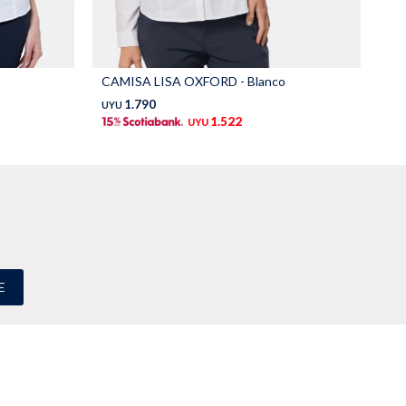
CAMISA LISA OXFORD - Blanco
CA
1.790
UYU
UY
1.522
UYU
E