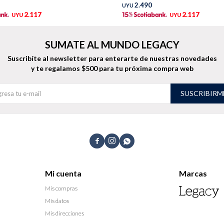
2.490
UYU
2.117
2.117
UYU
UYU
SUMATE AL MUNDO LEGACY
Suscribíte al newsletter para enterarte de nuestras novedades
y te regalamos $500 para tu próxima compra web
SUSCRIBIRM



Mi cuenta
Marcas
Mis compras
Mis datos
Mis direcciones