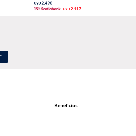
2.490
UYU
UY
2.117
UYU
E
Beneficios