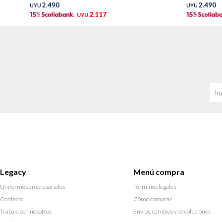
2.490
2.490
UYU
UYU
2.117
UYU
Legacy
Menú compra
Uniformes empresariales
Términos legales
Contacto
Cómo comprar
Trabaja con nosotros
Envíos, cambios y devoluciones