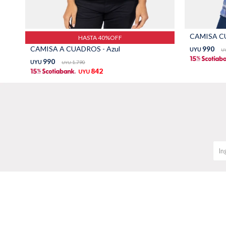
CAMISA CU
HASTA 40%OFF
CAMISA A CUADROS - Azul
990
UYU
U
990
UYU
1.790
UYU
842
UYU