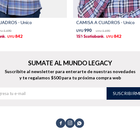
ADROS - Unico
CAMISA A CUADROS - Unico
990
1.690
UYU
1.690
YU
UYU
842
842
UYU
UYU
SUMATE AL MUNDO LEGACY
Suscribíte al newsletter para enterarte de nuestras novedades
y te regalamos $500 para tu próxima compra web
SUSCRIBIRM


