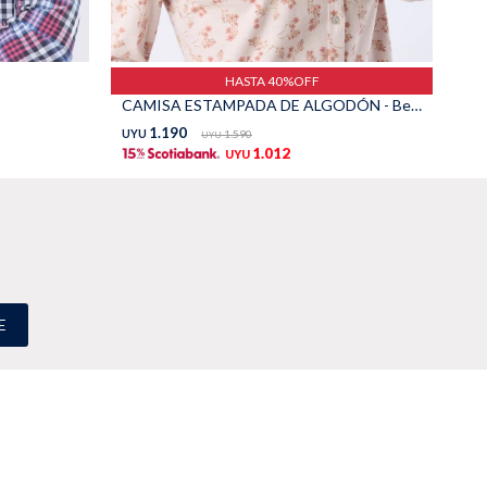
BL
HASTA 40%OFF
CAMISA ESTAMPADA DE ALGODÓN - Beige
UY
1.190
UYU
1.590
UYU
1.012
UYU
E