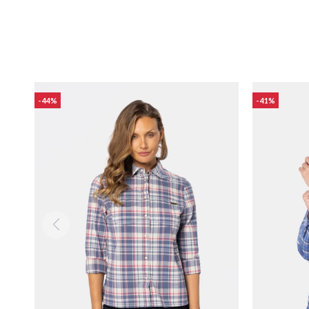
44
41