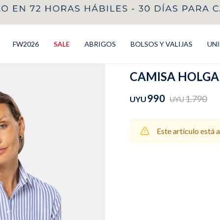
FW2026
SALE
ABRIGOS
BOLSOS Y VALIJAS
UN
CAMISA HOLGAD
990
1.790
UYU
UYU
Este artículo está 