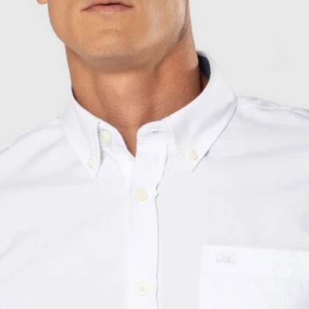
Buzos
Pantalones
Camperas
Chalecos
Canguros
Jeans