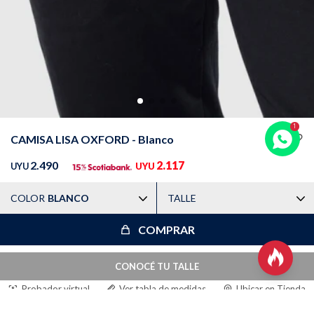
Trabaja con nosotros
Contacto
CAMISA LISA OXFORD - Blanco
2.490
2.117
UYU
UYU
COLOR
BLANCO
TALLE
COMPRAR

CONOCÉ TU TALLE
Probador virtual
Ver tabla de medidas
Ubicar en Tienda