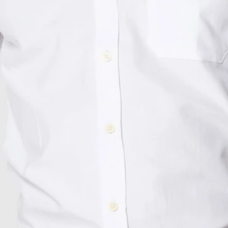
Shorts
Trajes
Sacos
Calzado
Bolsos y valijas
Accesorios