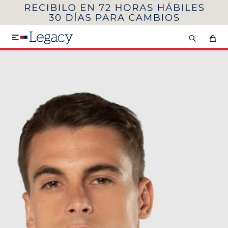
MI CUENTA
HOMBRE
MUJER
NIÑOS

HASTA 40%OFF
SEGUNDA 50%
VER COLECCIÓN DE HOMBRE
Remeras
Camisas