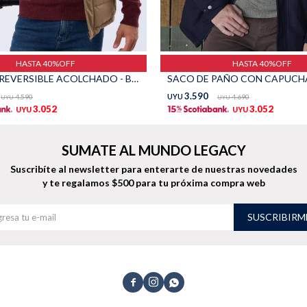
HASTA 40%OFF
HASTA 40%OFF
CHALECO REVERSIBLE ACOLCHADO - Beige
SACO DE PAÑO CON CAPUCHA 
3.590
4.590
UYU
4.690
UYU
UYU
3.052
3.052
UYU
UYU
SUMATE AL MUNDO LEGACY
Suscribíte al newsletter para enterarte de nuestras novedades
y te regalamos $500 para tu próxima compra web
SUSCRIBIRM


