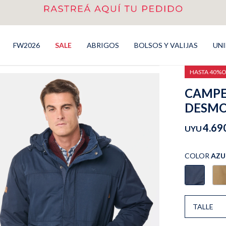
FW2026
SALE
ABRIGOS
BOLSOS Y VALIJAS
UN
HASTA 40%
CAMPE
DESMO
4.69
UYU
COLOR
AZU
TALLE