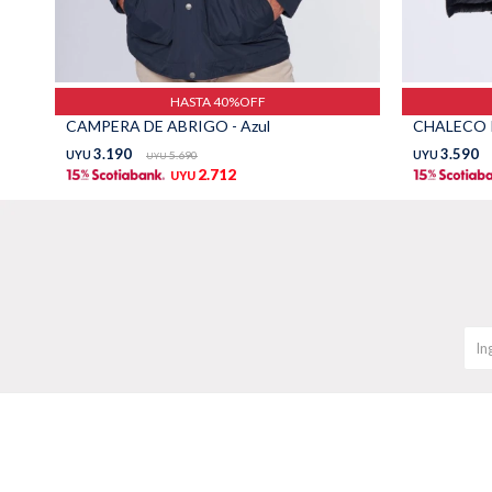
HASTA 40%OFF
CAMPERA DE ABRIGO - Azul
3.190
3.590
UYU
5.690
UYU
UYU
2.712
UYU