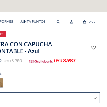
IFORMES
JUNTÁ PUNTOS
0
UYU
OFF
RA CON CAPUCHA
NTABLE - Azul
0
3.987
5.980
UYU
UYU
L