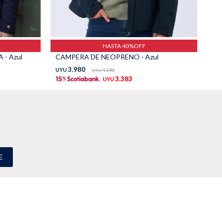
HASTA 40%OFF
- Azul
CAMPERA DE NEOPRENO - Azul
3.980
UYU
4.390
UY
UYU
3.383
UYU
E