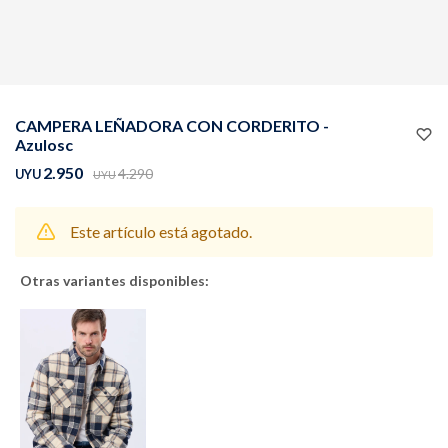
Buzos
Pantalones
CAMPERA LEÑADORA CON CORDERITO -
Azulosc
2.950
4.290
UYU
UYU
Este artículo está agotado.
Camperas
Chalecos
Otras variantes disponibles:
Canguros
Jeans