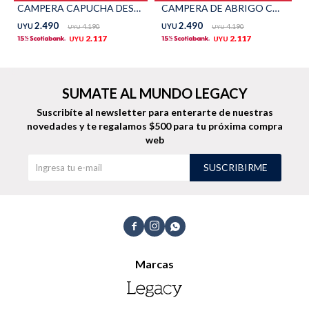
CAMPERA CAPUCHA DESMONTABLE - Azul
CAMPERA DE ABRIGO CAPITONEADA - Negro
TALLES GRANDES
Uniformes empresariales
2.490
2.490
UYU
4.190
UYU
4.190
UYU
UYU
2.117
2.117
UYU
UYU
SUMATE AL MUNDO LEGACY
Suscribíte al newsletter para enterarte de nuestras
Quiero ser parte
Canjear mis puntos
novedades
y te regalamos $500 para tu próxima compra
web
Uniformes empresariales
SUSCRIBIRME
Juntá puntos Friends
Locales



Cómo comprar
Marcas
Envíos, cambios y devoluciones