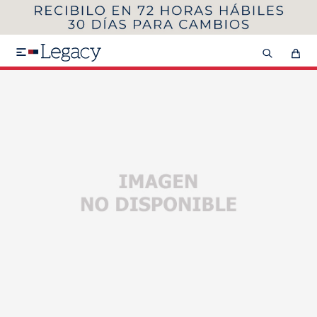
MI CUENTA
HOMBRE
MUJER
NIÑOS

HASTA 40%OFF
SEGUNDA 50%
VER COLECCIÓN DE HOMBRE
Remeras
Camisas