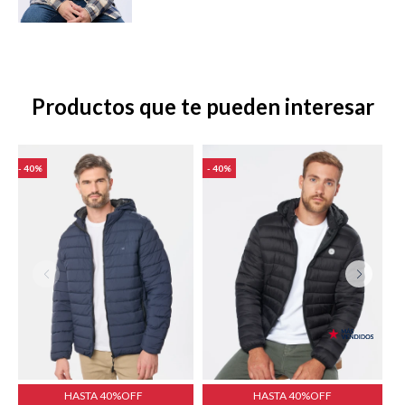
Shorts
Trajes
Productos que te pueden interesar
40
40
Sacos
Calzado
Bolsos y valijas
Accesorios
HASTA 40%OFF
HASTA 40%OFF