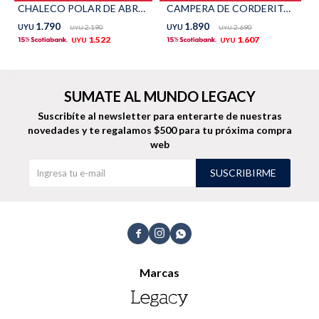
CHALECO POLAR DE ABRIGO - Beige
CAMPERA DE CORDERITO y POLAR - Beige
TALLES GRANDES
Uniformes empresariales
1.790
1.890
UYU
2.190
UYU
2.690
UYU
UYU
1.522
1.607
UYU
UYU
SUMATE AL MUNDO LEGACY
Suscribíte al newsletter para enterarte de nuestras
Quiero ser parte
Canjear mis puntos
novedades
y te regalamos $500 para tu próxima compra
web
Uniformes empresariales
SUSCRIBIRME
Juntá puntos Friends
Locales



Cómo comprar
Marcas
Envíos, cambios y devoluciones