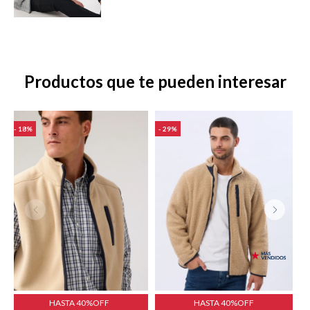
Shorts
Trajes
Productos que te pueden interesar
18
29
Sacos
Calzado
Bolsos y valijas
Accesorios
HASTA 40%OFF
HASTA 40%OFF