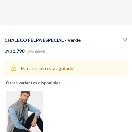
Buzos
Pantalones
CHALECO FELPA ESPECIAL - Verde
1.790
2.390
UYU
UYU
Este artículo está agotado.
Camperas
Chalecos
Otras variantes disponibles:
Canguros
Jeans