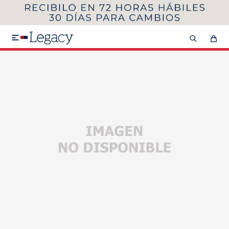
MI CUENTA
HOMBRE
MUJER
NIÑOS

HASTA 40%OFF
SEGUNDA 50%
VER COLECCIÓN DE HOMBRE
Remeras
Camisas