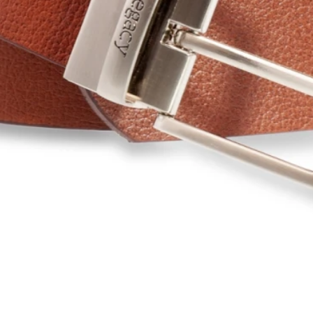
Shorts
Trajes
Sacos
Calzado
Bolsos y valijas
Accesorios