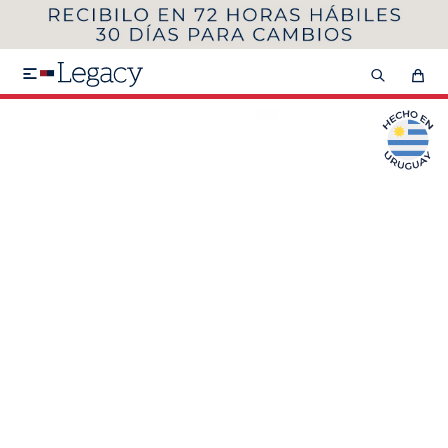
MI CUENTA
HOMBRE
MUJER
NIÑOS

HASTA 40%OFF
SEGUNDA 50%
VER COLECCIÓN DE HOMBRE
Remeras
Camisas