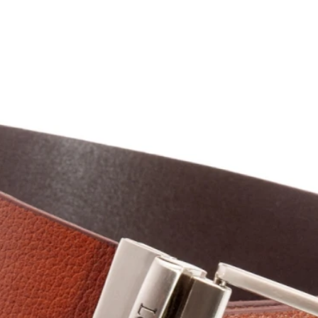
Buzos
Pantalones
Camperas
Chalecos
Canguros
Jeans