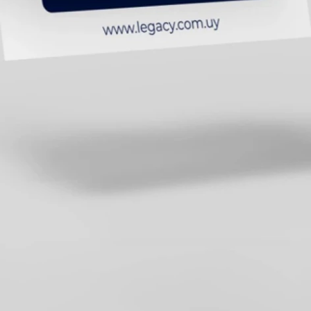
Shorts
Trajes
Sacos
Calzado
Bolsos y valijas
Accesorios