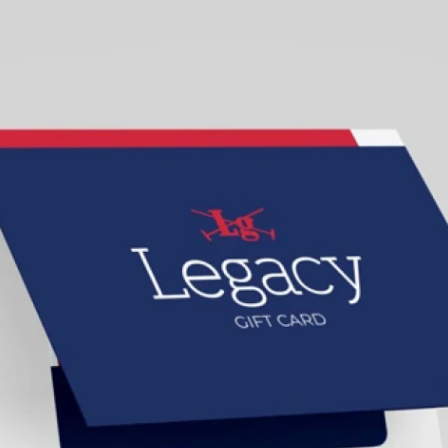
Buzos
Pantalones
Camperas
Chalecos
Canguros
Jeans