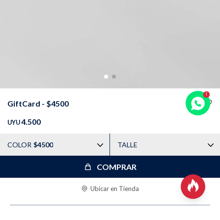
TALLES GRANDES
Uniformes empresariales
Quiero ser parte
Canjear mis puntos
GiftCard - $4500
Uniformes empresariales
4.500
UYU
Juntá puntos Friends
COLOR
$4500
TALLE
Locales
COMPRAR

Cómo comprar
Ubicar en Tienda
Envíos, cambios y devoluciones
DESCRIPCIÓN