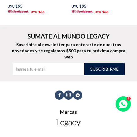
195
195
UYU
UYU
TALLES GRANDES
Uniformes empresariales
166
166
UYU
UYU
SUMATE AL MUNDO LEGACY
Suscribíte al newsletter para enterarte de nuestras
novedades
y te regalamos $500 para tu próxima compra
Quiero ser parte
Canjear mis puntos
web
SUSCRIBIRME
Uniformes empresariales
Juntá puntos Friends



Locales
Marcas
Cómo comprar
Envíos, cambios y devoluciones