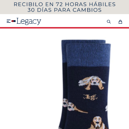
MI CUENTA
HOMBRE
MUJER
NIÑOS

HASTA 40%OFF
SEGUNDA 50%
VER COLECCIÓN DE HOMBRE
Remeras
Camisas