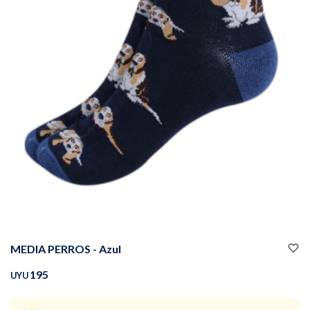
Buzos
Pantalones
Camperas
Chalecos
MEDIA PERROS - Azul
Canguros
Jeans
195
UYU