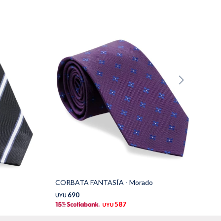
CORBATA FANTASÍA - Morado
CO
690
UYU
UY
587
UYU