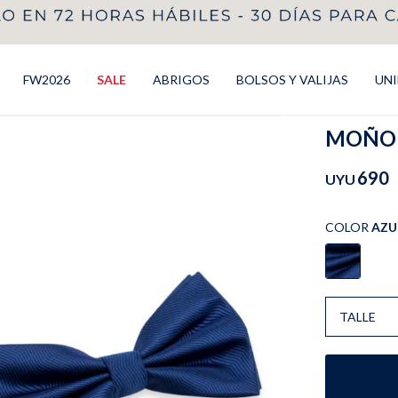
FW2026
SALE
ABRIGOS
BOLSOS Y VALIJAS
UN
MOÑO L
690
UYU
COLOR
AZU
TALLE