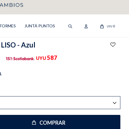
IFORMES
JUNTÁ PUNTOS
0
UYU
ISO - Azul
587
UYU
L
COMPRAR