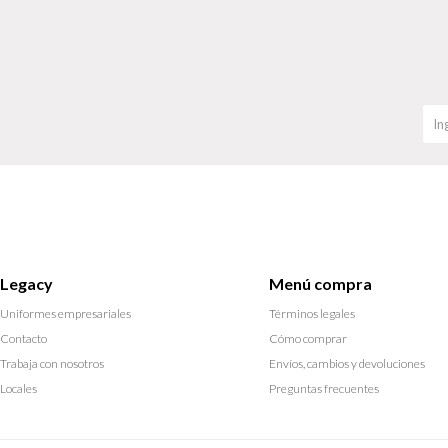
Legacy
Menú compra
Uniformes empresariales
Términos legales
Contacto
Cómo comprar
Trabaja con nosotros
Envíos, cambios y devoluciones
Locales
Preguntas frecuentes