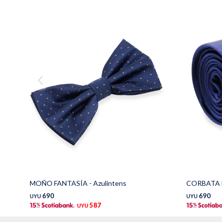
MOÑO FANTASÍA - Azulintens
CORBATA F
690
690
UYU
UYU
587
UYU