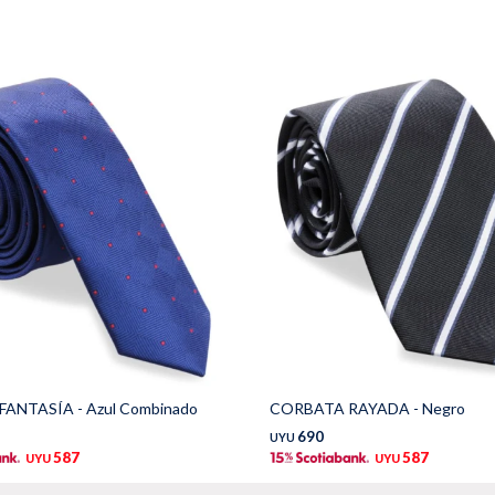
ANTASÍA - Azul Combinado
CORBATA RAYADA - Negro
690
UYU
587
587
UYU
UYU