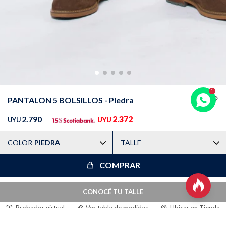
Trabaja con nosotros
Contacto
PANTALON 5 BOLSILLOS - Piedra
2.790
2.372
UYU
UYU
COLOR
PIEDRA
TALLE
COMPRAR

CONOCÉ TU TALLE
Probador virtual
Ver tabla de medidas
Ubicar en Tienda